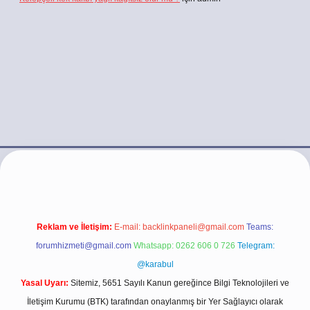
et.casino/
Reklam ve İletişim:
E-mail:
backlinkpaneli@gmail.com
Teams:
forumhizmeti@gmail.com
Whatsapp: 0262 606 0 726
Telegram:
@karabul
Yasal Uyarı:
Sitemiz, 5651 Sayılı Kanun gereğince Bilgi Teknolojileri ve
İletişim Kurumu (BTK) tarafından onaylanmış bir Yer Sağlayıcı olarak