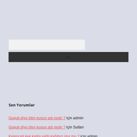
Arama
Son Yorumlar
Guguk diye öten kuşun adı nedir ?
için
admin
Guguk diye öten kuşun adı nedir ?
için
Sultan
Kelepçeli kek kalıbı yağlı kağıtsız olur mu ?
için
admin