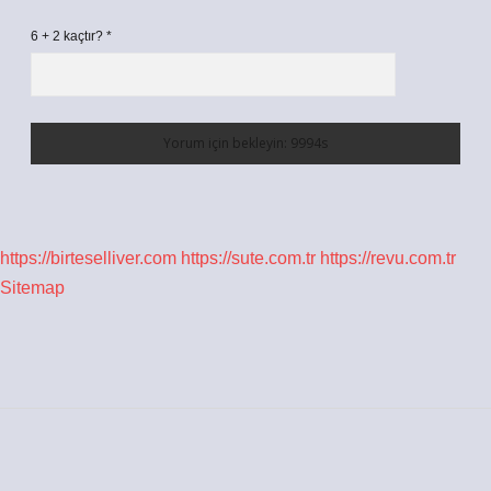
6 + 2 kaçtır?
*
https://birteselliver.com
https://sute.com.tr
https://revu.com.tr
Sitemap
Sidebar