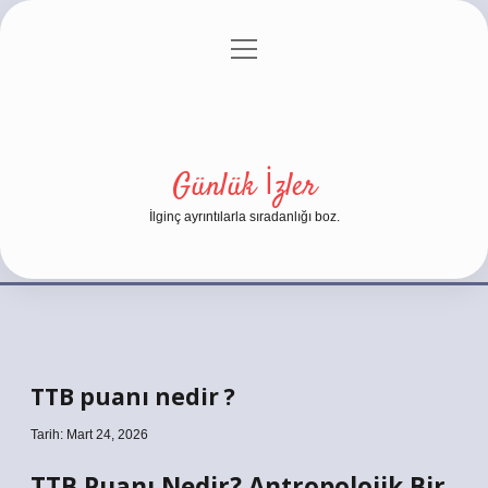
menüyü
Anasayfa
Gizlilik Politikası
Yasal Uyarı
aç
Hakkımızda
Günlük İzler
İlginç ayrıntılarla sıradanlığı boz.
TTB puanı nedir ?
Tarih: Mart 24, 2026
TTB Puanı Nedir? Antropolojik Bir