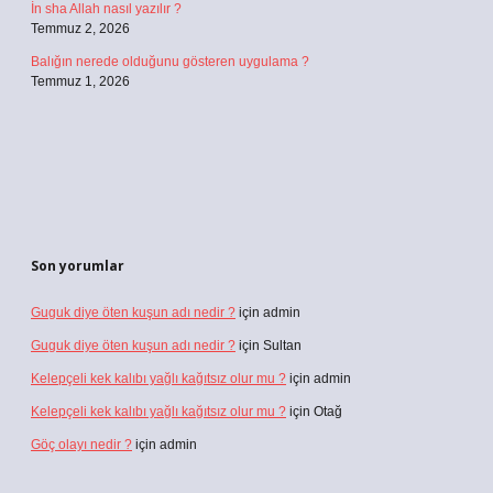
İn sha Allah nasıl yazılır ?
Temmuz 2, 2026
Balığın nerede olduğunu gösteren uygulama ?
Temmuz 1, 2026
Son yorumlar
Guguk diye öten kuşun adı nedir ?
için
admin
Guguk diye öten kuşun adı nedir ?
için
Sultan
Kelepçeli kek kalıbı yağlı kağıtsız olur mu ?
için
admin
Kelepçeli kek kalıbı yağlı kağıtsız olur mu ?
için
Otağ
Göç olayı nedir ?
için
admin