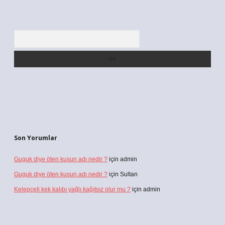
Arama
Son Yorumlar
Guguk diye öten kuşun adı nedir ?
için
admin
Guguk diye öten kuşun adı nedir ?
için
Sultan
Kelepçeli kek kalıbı yağlı kağıtsız olur mu ?
için
admin