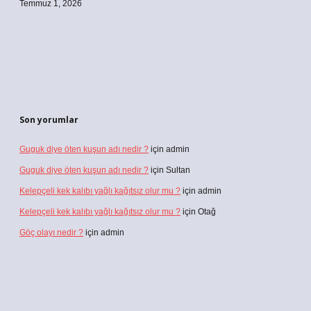
Temmuz 1, 2026
Son yorumlar
Guguk diye öten kuşun adı nedir ?
için
admin
Guguk diye öten kuşun adı nedir ?
için
Sultan
Kelepçeli kek kalıbı yağlı kağıtsız olur mu ?
için
admin
Kelepçeli kek kalıbı yağlı kağıtsız olur mu ?
için
Otağ
Göç olayı nedir ?
için
admin