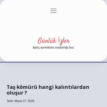
menüyü
Anasayfa
Gizlilik Politikası
Yasal Uyarı
aç
Hakkımızda
Günlük İzler
İlginç ayrıntılarla sıradanlığı boz.
Taş kömürü hangi kalıntılardan
oluşur ?
Tarih: Mayıs 27, 2026