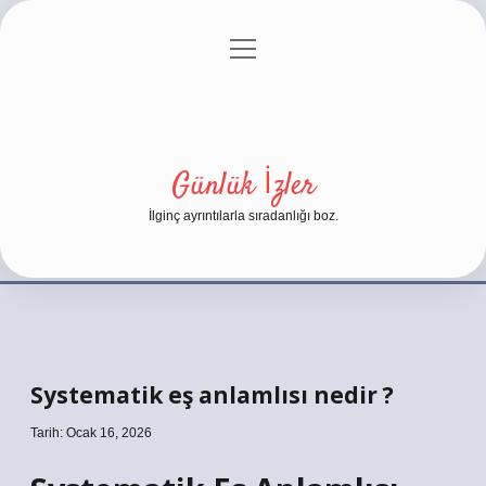
menüyü
Anasayfa
Gizlilik Politikası
Yasal Uyarı
aç
Hakkımızda
Günlük İzler
İlginç ayrıntılarla sıradanlığı boz.
Systematik eş anlamlısı nedir ?
Tarih: Ocak 16, 2026