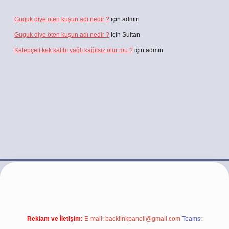
Guguk diye öten kuşun adı nedir ?
için
admin
Guguk diye öten kuşun adı nedir ?
için
Sultan
Kelepçeli kek kalıbı yağlı kağıtsız olur mu ?
için
admin
asino/
Reklam ve İletişim:
E-mail:
backlinkpaneli@gmail.com
Teams: