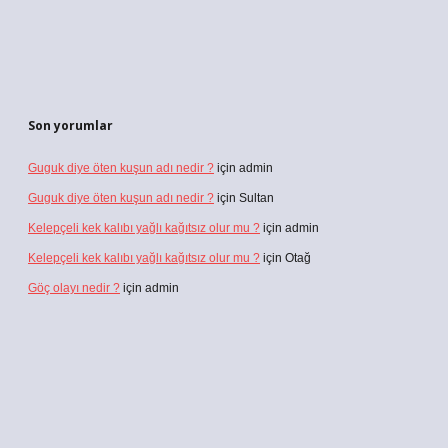
Son yorumlar
Guguk diye öten kuşun adı nedir ?
için
admin
Guguk diye öten kuşun adı nedir ?
için
Sultan
Kelepçeli kek kalıbı yağlı kağıtsız olur mu ?
için
admin
Kelepçeli kek kalıbı yağlı kağıtsız olur mu ?
için
Otağ
Göç olayı nedir ?
için
admin