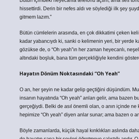
Bütün içimdeki heyecanla telefonu açtım, ama ses ton
hissettirdi. Derin bir nefes aldı ve söylediği ilk şey
gitmem lazım.”
Bütün cümlelerin arasında, en çok dikkatimi çeken kel
kadar yabancıydı ki, sanki o kelimenin yeri, bir yerde k
gözükse de, o “Oh yeah”ın her zaman heyecanlı, neşeli
altındaki boşluk, bana tüm gerçekliğiyle kendini göste
Hayatın Dönüm Noktasındaki “Oh Yeah”
O an, her şeyin ne kadar gelip geçtiğini düşündüm. Mur
insanın hayatında “Oh yeah” anları gelir, ama bazen 
gerçeğiydi. Belki de asıl önemli olan, o anın içinde ne
hepimize “Oh yeah” diyen anlar sunar; ama bazen o anl
Böyle zamanlarda, küçük hayal kırıklıkları aslında daha 
de hayatın sana bir şeyleri öğretmeye çalıştığı andır. 