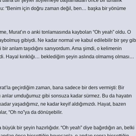
u bana bir şeyler söylemeye başlamadan önce bir tuhaflık
 şuydu: “Benim için doğru zaman değil, ben… başka bir yönüme
ime, Murat’ın o anki tonlamasında kaybolan “Oh yeah” oldu. O
aybolmuş gibiydi. Ne kadar normal ve kabul edilebilir bir şey gib
 bir anlam taşıdığını sanıyordum. Ama şimdi, o kelimenin
rdi. Hayal kırıklığı… beklediğim şeyin aslında olmamış olması…
at’la geçirdiğim zaman, bana sadece bir ders vermişti: Bir
bu anlar umduğumuz gibi sonsuza kadar sürmez. Bu da hayatın
 kadar yaşadığımız, ne kadar keyif aldığımızdı. Hayat, bazen
ar, “Oh no”ya da dönüşebilir.
büyük bir şeyin hazırlığıdır. “Oh yeah” diye bağırdığın an, belki
O andan önce hissettiğin heyecanla, o andan sonra hissettiğin