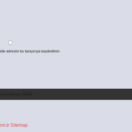
ite adresim bu tarayıcıya kaydedilsin.
om.tr
Sitemap