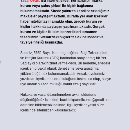
Yasal Uyarı:
Bu internet sitesi, herhangi bir marka,
kurum veya şahıs şirketi ile hiçbir bağlantısı
ı
bulunmamaktadır. Sitede yalnızca kendi hazırladığımız
makaleler paylaşılmaktadır. Burada yer alan içerikler
haber niteliği taşımamakta olup, gerçek kurum ve
kişiler hakkında paylaşım yapılmamaktadır. Gerçek
kurum ve kişiler ile isim benzerlikleri tamamen
tesadüfidir. Sitemizdeki bilgiler taslak halindedir ve
tavsiye niteliği taşımazlar.
Sitemiz, 5651 Sayılı Kanun gereğince Bilgi Teknolojileri
ve İletişim Kurumu (BTK) tarafından onaylanmış bir Yer
n
Sağlayıcı olarak hizmet vermektedir. Bu nedenle, sitedeki
içerikleri proaktif olarak denetleme veya araştırma
yükümlülüğümüz bulunmamaktadır. Ancak, üyelerimiz
yazdıkları içeriklerin sorumluluğunu taşımakta olup, siteye
üye olarak bu sorumluluğu kabul etmiş sayılırlar.
Hukuka ve yasal düzenlemelere aykırı olduğunu
düşündüğünüz içerikleri,
backlinkpanelicomtr@gmail.com
adresine bildirmeniz halinde, ilgili içerikler yasal süre
içerisinde sitemizden kaldırılacaktır.