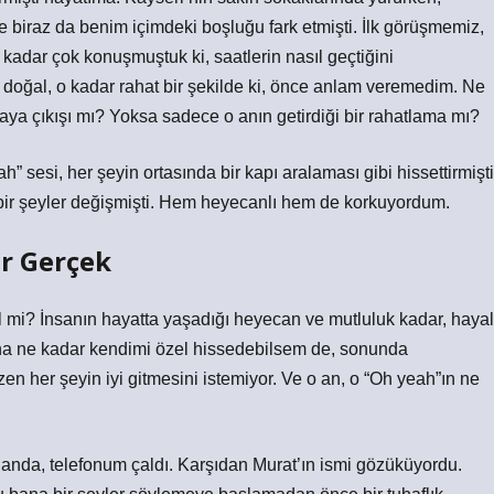
 de biraz da benim içimdeki boşluğu fark etmişti. İlk görüşmemiz,
 O kadar çok konuşmuştuk ki, saatlerin nasıl geçtiğini
 doğal, o kadar rahat bir şekilde ki, önce anlam veremedim. Ne
rtaya çıkışı mı? Yoksa sadece o anın getirdiği bir rahatlama mı?
” sesi, her şeyin ortasında bir kapı aralaması gibi hissettirmişti
ir şeyler değişmişti. Hem heyecanlı hem de korkuyordum.
ir Gerçek
 mi? İnsanın hayatta yaşadığı heyecan ve mutluluk kadar, hayal
 bana ne kadar kendimi özel hissedebilsem de, sonunda
n her şeyin iyi gitmesini istemiyor. Ve o an, o “Oh yeah”ın ne
anda, telefonum çaldı. Karşıdan Murat’ın ismi gözüküyordu.