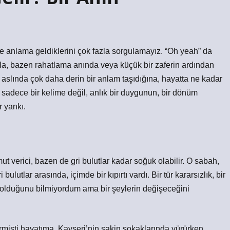
 ne anlama geldiklerini çok fazla sorgulamayız. “Oh yeah” da
la, bazen rahatlama anında veya küçük bir zaferin ardından
aslında çok daha derin bir anlam taşıdığına, hayatta ne kadar
 sadece bir kelime değil, anlık bir duygunun, bir dönüm
r yankı.
 verici, bazen de gri bulutlar kadar soğuk olabilir. O sabah,
ulutlar arasında, içimde bir kıpırtı vardı. Bir tür kararsızlık, bir
 olduğunu bilmiyordum ama bir şeylerin değişeceğini
girmişti hayatıma. Kayseri’nin sakin sokaklarında yürürken,