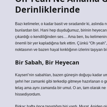
Derinliklerinde
Bazı kelimeler, o kadar basit ve sıradandır ki, aslında
bunlardan biri. Hani hep duyduğumuz, birinin heyecan
çıkardığı o kendiliğinden ses… Ama ben, bu kelimenin 
önemli bir yer kapladığına fark ettim. Çünkü “Oh yeah”,
noktasının ve bazen hayal kırıklığının izlerini taşıyan bi
Bir Sabah, Bir Heyecan
Kayseri’nin sabahları, bazen güneşin doğuşu kadar umut
şehri her zamanki gibi terkedip gitmeye hazırlanan o gri b
telaş ama aynı zamanda bir umut. O an, tam olarak ne
hissediyordum.
Birkaç hafta önce tanıştığım biri vardı, Murat. Aniden 