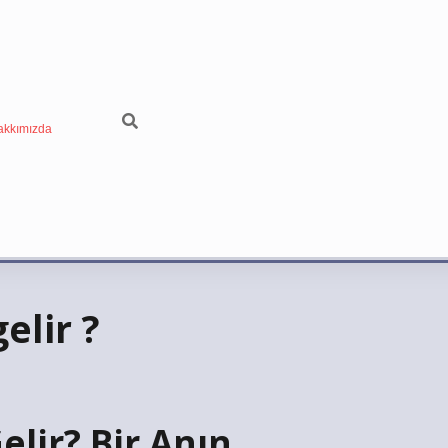
akkımızda
elir ?
lir? Bir Anın