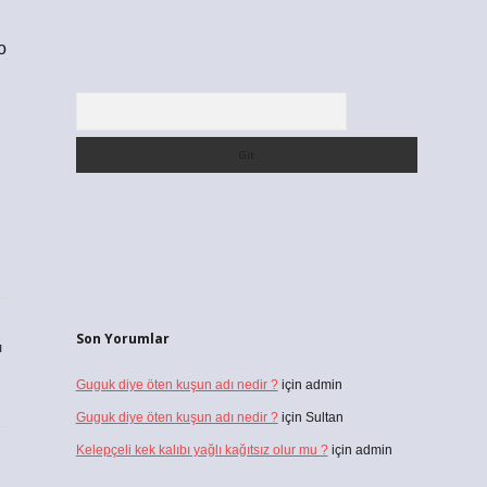
o
Arama
Son Yorumlar
ı
Guguk diye öten kuşun adı nedir ?
için
admin
Guguk diye öten kuşun adı nedir ?
için
Sultan
Kelepçeli kek kalıbı yağlı kağıtsız olur mu ?
için
admin