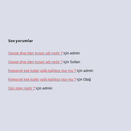
Son yorumlar
Guguk diye öten kuşun adı nedir ?
için
admin
Guguk diye öten kuşun adı nedir ?
için
Sultan
Kelepçeli kek kalıbı yağlı kağıtsız olur mu ?
için
admin
Kelepçeli kek kalıbı yağlı kağıtsız olur mu ?
için
Otağ
Göç olayı nedir ?
için
admin