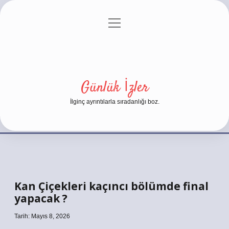
menüyü
Anasayfa
Gizlilik Politikası
Yasal Uyarı
aç
Hakkımızda
Günlük İzler
İlginç ayrıntılarla sıradanlığı boz.
Kan Çiçekleri kaçıncı bölümde final
yapacak ?
Tarih: Mayıs 8, 2026