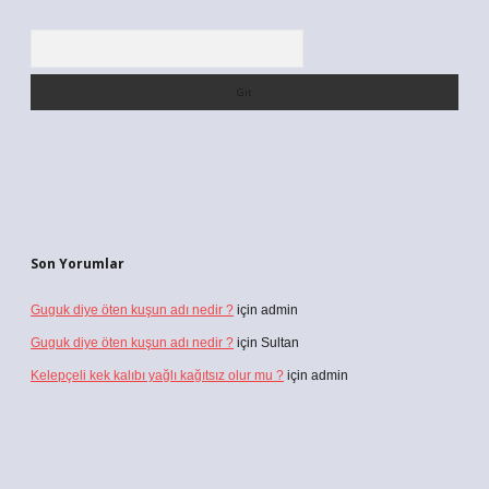
Arama
Son Yorumlar
Guguk diye öten kuşun adı nedir ?
için
admin
Guguk diye öten kuşun adı nedir ?
için
Sultan
Kelepçeli kek kalıbı yağlı kağıtsız olur mu ?
için
admin