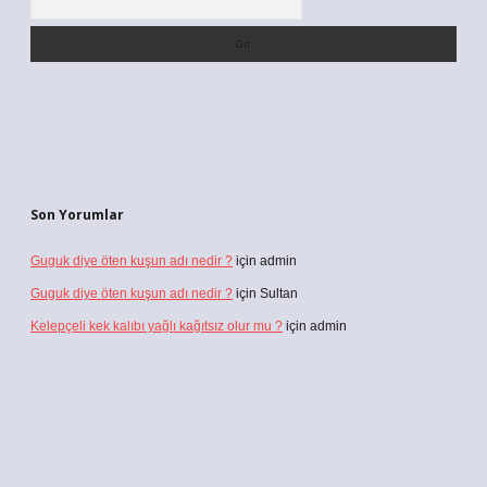
Son Yorumlar
Guguk diye öten kuşun adı nedir ?
için
admin
Guguk diye öten kuşun adı nedir ?
için
Sultan
Kelepçeli kek kalıbı yağlı kağıtsız olur mu ?
için
admin