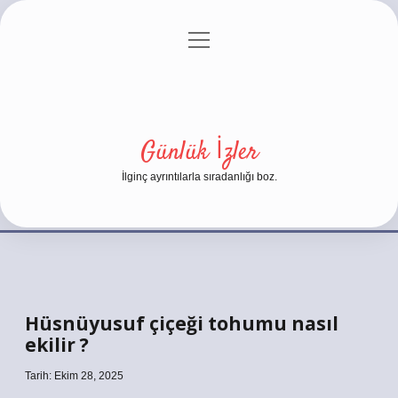
menüyü
Anasayfa
Gizlilik Politikası
Yasal Uyarı
aç
Hakkımızda
Günlük İzler
İlginç ayrıntılarla sıradanlığı boz.
Hüsnüyusuf çiçeği tohumu nasıl
ekilir ?
Tarih: Ekim 28, 2025