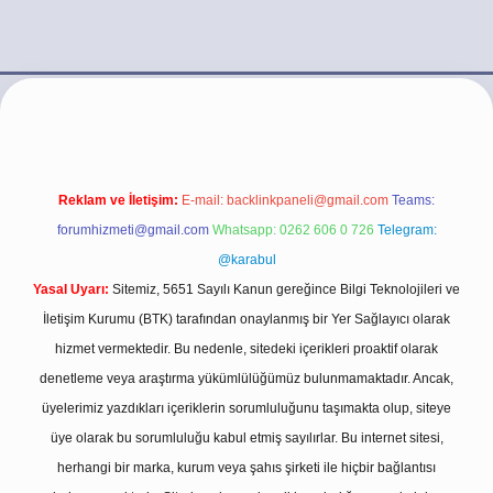
ino/
Reklam ve İletişim:
E-mail:
backlinkpaneli@gmail.com
Teams:
forumhizmeti@gmail.com
Whatsapp: 0262 606 0 726
Telegram:
@karabul
Yasal Uyarı:
Sitemiz, 5651 Sayılı Kanun gereğince Bilgi Teknolojileri ve
İletişim Kurumu (BTK) tarafından onaylanmış bir Yer Sağlayıcı olarak
hizmet vermektedir. Bu nedenle, sitedeki içerikleri proaktif olarak
denetleme veya araştırma yükümlülüğümüz bulunmamaktadır. Ancak,
üyelerimiz yazdıkları içeriklerin sorumluluğunu taşımakta olup, siteye
üye olarak bu sorumluluğu kabul etmiş sayılırlar. Bu internet sitesi,
herhangi bir marka, kurum veya şahıs şirketi ile hiçbir bağlantısı