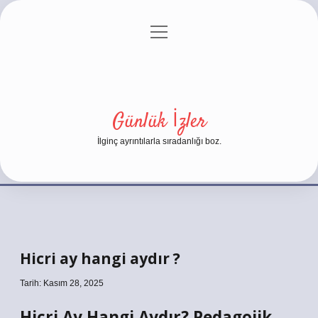
menüyü
Anasayfa
Gizlilik Politikası
Yasal Uyarı
aç
Hakkımızda
Günlük İzler
İlginç ayrıntılarla sıradanlığı boz.
Hicri ay hangi aydır ?
Tarih: Kasım 28, 2025
Hicri Ay Hangi Aydır? Pedagojik