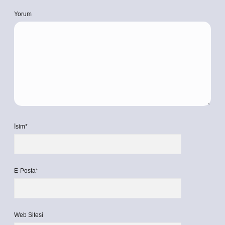
Yorum
İsim*
E-Posta*
Web Sitesi