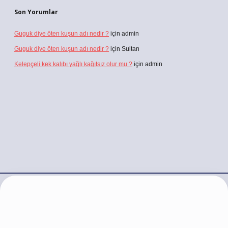
Son Yorumlar
Guguk diye öten kuşun adı nedir ?
için
admin
Guguk diye öten kuşun adı nedir ?
için
Sultan
Kelepçeli kek kalıbı yağlı kağıtsız olur mu ?
için
admin
ps://ilbet.casino/