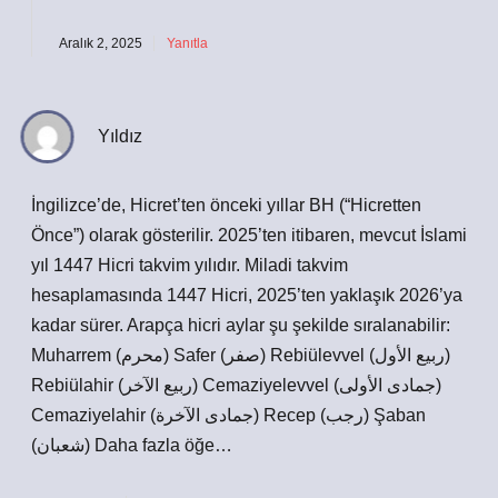
Aralık 2, 2025
Yanıtla
Yıldız
İngilizce’de, Hicret’ten önceki yıllar BH (“Hicretten
Önce”) olarak gösterilir. 2025’ten itibaren, mevcut İslami
yıl 1447 Hicri takvim yılıdır. Miladi takvim
hesaplamasında 1447 Hicri, 2025’ten yaklaşık 2026’ya
kadar sürer. Arapça hicri aylar şu şekilde sıralanabilir:
Muharrem (محرم) Safer (صفر) Rebiülevvel (ربيع الأول)
Rebiülahir (ربيع الآخر) Cemaziyelevvel (جمادى الأولى)
Cemaziyelahir (جمادى الآخرة) Recep (رجب) Şaban
(شعبان) Daha fazla öğe…