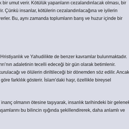
 bir umut verir. Kötülük yapanların cezalandırılacak olması, bir
r. Çünkü insanlar, kötülerin cezalandırılacağına ve iyilerin
erler. Bu, aynı zamanda toplumların barış ve huzur içinde bir
Hristiyanlık ve Yahudilikte de benzer kavramlar bulunmaktadır.
nrı’nın adaletinin tecelli edeceği bir gün olarak betimlenir.
 kurulacağı ve ölülerin diriltileceği bir dönemden söz edilir. Anca
öre farklılık gösterir. İslam’daki haşr, özellikle bireysel
inanç olmanın ötesine taşıyarak, insanlık tarihindeki bir gelene
 yaşamlarını bu bilincin ışığında şekillendirerek, daha anlamlı ve