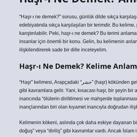
“Haşr-ı ne demek?” sorusu, günlük dilde sıkça karşılaşıl
edebiyatında sıkça karşılaşılan bir terimdir. Bu kelime,
karıştırılabilir. Peki, haşr-ı ne demek? Bu terimi anla
insanlar için önemli bir konu. Gelin, bu kelimenin anla
ilişkilendirerek sade bir dille inceleyelim.
Haşr-ı Ne Demek? Kelime Anlam
“Haşr” kelimesi, Arapçadaki “حشر” (haşr) kökünden gelir ve anlam olarak “toplanma”, “diriltme” veya “yeniden diriliş”
gibi kavramlara gelir. Yani, kısacası haşr, bir şeyin bir
inancında “ölülerin diriltilmesi ve mahşerde toplanması
inançlarından biri olan kıyamet inancıyla doğrudan ilişki
Kelimenin kökeni, aslında çok daha eskiye dayanan bir
doğuş” veya “diriliş” gibi kavramlar vardı. Ancak İslam i