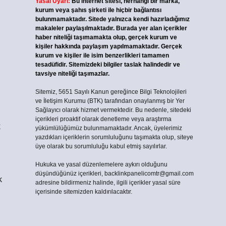
Yasal Uyarı:
Bu internet sitesi, herhangi bir marka,
kurum veya şahıs şirketi ile hiçbir bağlantısı
bulunmamaktadır. Sitede yalnızca kendi hazırladığımız
makaleler paylaşılmaktadır. Burada yer alan içerikler
haber niteliği taşımamakta olup, gerçek kurum ve
kişiler hakkında paylaşım yapılmamaktadır. Gerçek
kurum ve kişiler ile isim benzerlikleri tamamen
tesadüfidir. Sitemizdeki bilgiler taslak halindedir ve
tavsiye niteliği taşımazlar.
Sitemiz, 5651 Sayılı Kanun gereğince Bilgi Teknolojileri
ve İletişim Kurumu (BTK) tarafından onaylanmış bir Yer
Sağlayıcı olarak hizmet vermektedir. Bu nedenle, sitedeki
içerikleri proaktif olarak denetleme veya araştırma
k
yükümlülüğümüz bulunmamaktadır. Ancak, üyelerimiz
yazdıkları içeriklerin sorumluluğunu taşımakta olup, siteye
üye olarak bu sorumluluğu kabul etmiş sayılırlar.
Hukuka ve yasal düzenlemelere aykırı olduğunu
düşündüğünüz içerikleri,
backlinkpanelicomtr@gmail.com
k
adresine bildirmeniz halinde, ilgili içerikler yasal süre
içerisinde sitemizden kaldırılacaktır.