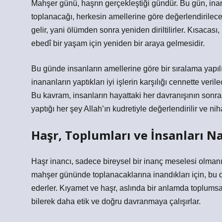
Mahşer günü, haşrın gerçekleştiği gündür. Bu gün, inan
toplanacağı, herkesin amellerine göre değerlendirilece
gelir, yani ölümden sonra yeniden diriltilirler. Kısacas
ebedî bir yaşam için yeniden bir araya gelmesidir.
Bu günde insanların amellerine göre bir sıralama yapılır
inananların yaptıkları iyi işlerin karşılığı cennette ver
Bu kavram, insanların hayattaki her davranışının sonrası
yaptığı her şey Allah’ın kudretiyle değerlendirilir ve niha
Haşr, Toplumları ve İnsanları Na
Haşr inancı, sadece bireysel bir inanç meselesi olmanın
mahşer gününde toplanacaklarına inandıkları için, bu d
ederler. Kıyamet ve haşr, aslında bir anlamda toplumsal 
bilerek daha etik ve doğru davranmaya çalışırlar.