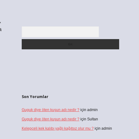
,
a
Arama
Son Yorumlar
Guguk diye öten kuşun adı nedir ?
için
admin
Guguk diye öten kuşun adı nedir ?
için
Sultan
Kelepçeli kek kalıbı yağlı kağıtsız olur mu ?
için
admin