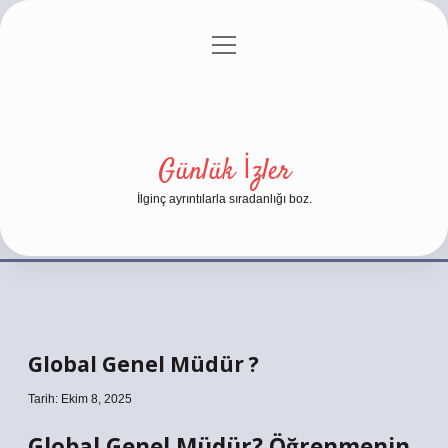
menüyü
Anasayfa
Gizlilik Politikası
Yasal Uyarı
aç
Hakkımızda
Günlük İzler
İlginç ayrıntılarla sıradanlığı boz.
Global Genel Müdür ?
Tarih: Ekim 8, 2025
Global Genel Müdür? Öğrenmenin