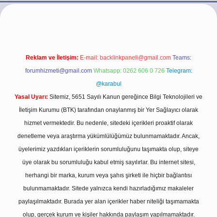
o/
Reklam ve İletişim:
E-mail:
backlinkpaneli@gmail.com
Teams:
forumhizmeti@gmail.com
Whatsapp: 0262 606 0 726
Telegram:
@karabul
Yasal Uyarı:
Sitemiz, 5651 Sayılı Kanun gereğince Bilgi Teknolojileri ve
İletişim Kurumu (BTK) tarafından onaylanmış bir Yer Sağlayıcı olarak
hizmet vermektedir. Bu nedenle, sitedeki içerikleri proaktif olarak
denetleme veya araştırma yükümlülüğümüz bulunmamaktadır. Ancak,
üyelerimiz yazdıkları içeriklerin sorumluluğunu taşımakta olup, siteye
üye olarak bu sorumluluğu kabul etmiş sayılırlar. Bu internet sitesi,
herhangi bir marka, kurum veya şahıs şirketi ile hiçbir bağlantısı
bulunmamaktadır. Sitede yalnızca kendi hazırladığımız makaleler
paylaşılmaktadır. Burada yer alan içerikler haber niteliği taşımamakta
olup, gerçek kurum ve kişiler hakkında paylaşım yapılmamaktadır.