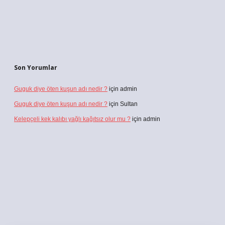
Son Yorumlar
Guguk diye öten kuşun adı nedir ?
için
admin
Guguk diye öten kuşun adı nedir ?
için
Sultan
Kelepçeli kek kalıbı yağlı kağıtsız olur mu ?
için
admin