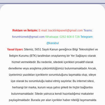
ttps://ilbet.casino/
Reklam ve İletişim:
E-mail:
backlinkpaneli@gmail.com
Teams:
forumhizmeti@gmail.com
Whatsapp: 0262 606 0 726
Telegram:
@karabul
Yasal Uyarı:
Sitemiz, 5651 Sayılı Kanun gereğince Bilgi Teknolojileri ve
İletişim Kurumu (BTK) tarafından onaylanmış bir Yer Sağlayıcı olarak
hizmet vermektedir. Bu nedenle, sitedeki içerikleri proaktif olarak
denetleme veya araştırma yükümlülüğümüz bulunmamaktadır. Ancak,
üyelerimiz yazdıkları içeriklerin sorumluluğunu taşımakta olup, siteye
üye olarak bu sorumluluğu kabul etmiş sayılırlar. Bu internet sitesi,
herhangi bir marka, kurum veya şahıs şirketi ile hiçbir bağlantısı
bulunmamaktadır. Sitede yalnızca kendi hazırladığımız makaleler
paylaşılmaktadır. Burada yer alan içerikler haber niteliği taşımamakta