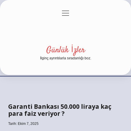
menüyü
Anasayfa
Gizlilik Politikası
Yasal Uyarı
aç
Hakkımızda
Günlük İzler
İlginç ayrıntılarla sıradanlığı boz.
Garanti Bankası 50.000 liraya kaç
para faiz veriyor ?
Tarih: Ekim 7, 2025