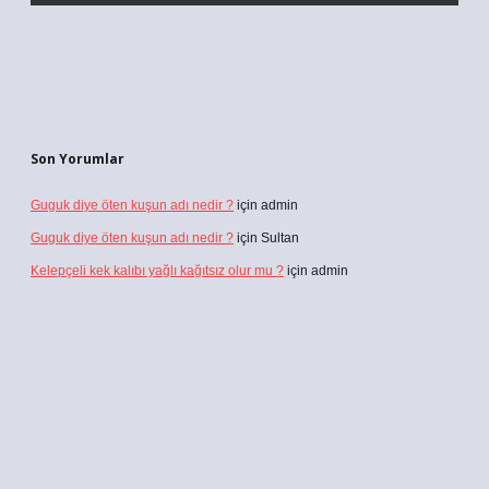
Son Yorumlar
Guguk diye öten kuşun adı nedir ?
için
admin
Guguk diye öten kuşun adı nedir ?
için
Sultan
Kelepçeli kek kalıbı yağlı kağıtsız olur mu ?
için
admin