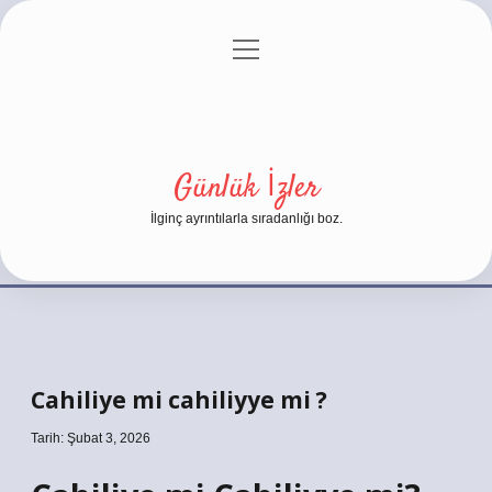
menüyü
Anasayfa
Gizlilik Politikası
Yasal Uyarı
aç
Hakkımızda
Günlük İzler
İlginç ayrıntılarla sıradanlığı boz.
Cahiliye mi cahiliyye mi ?
Tarih: Şubat 3, 2026