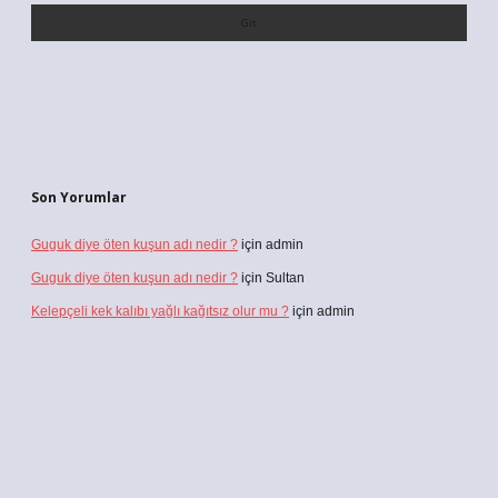
Son Yorumlar
Guguk diye öten kuşun adı nedir ?
için
admin
Guguk diye öten kuşun adı nedir ?
için
Sultan
Kelepçeli kek kalıbı yağlı kağıtsız olur mu ?
için
admin