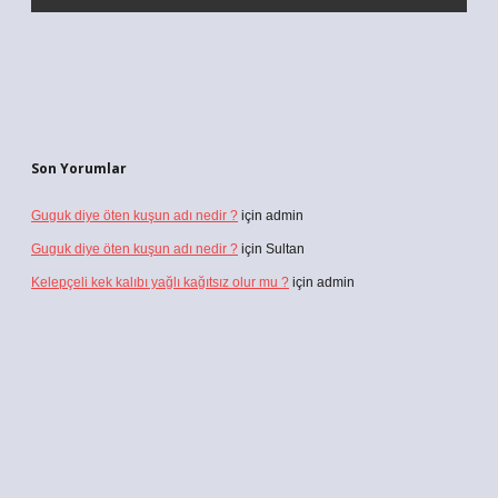
Son Yorumlar
Guguk diye öten kuşun adı nedir ?
için
admin
Guguk diye öten kuşun adı nedir ?
için
Sultan
Kelepçeli kek kalıbı yağlı kağıtsız olur mu ?
için
admin