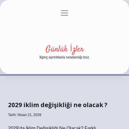
menüyü
Anasayfa
Gizlilik Politikası
Yasal Uyarı
aç
Hakkımızda
Günlük İzler
İlginç ayrıntılarla sıradanlığı boz.
2029 iklim değişikliği ne olacak ?
Tarih: Nisan 21, 2026
2029’da İklim Değişikliği Ne Olacak? Farklı