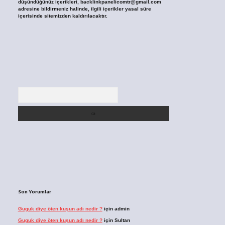
düşündüğünüz içerikleri,
backlinkpanelicomtr@gmail.com
adresine bildirmeniz halinde, ilgili içerikler yasal süre
içerisinde sitemizden kaldırılacaktır.
Arama
Son Yorumlar
Guguk diye öten kuşun adı nedir ?
için
admin
Guguk diye öten kuşun adı nedir ?
için
Sultan