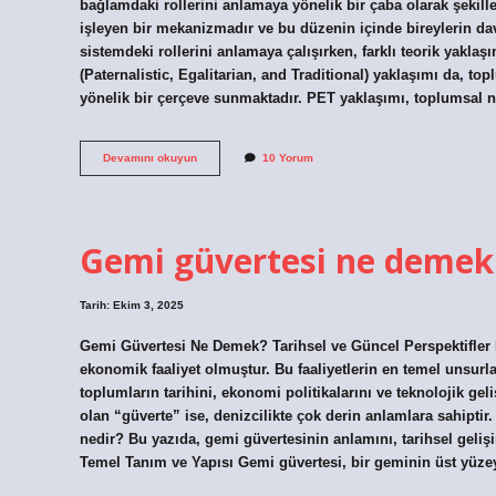
bağlamdaki rollerini anlamaya yönelik bir çaba olarak şekill
işleyen bir mekanizmadır ve bu düzenin içinde bireylerin davr
sistemdeki rollerini anlamaya çalışırken, farklı teorik yakla
(Paternalistic, Egalitarian, and Traditional) yaklaşımı da, top
yönelik bir çerçeve sunmaktadır. PET yaklaşımı, toplumsal 
PET
Devamını okuyun
10 Yorum
yaklaşımı
nedir
?
Gemi güvertesi ne demek
Tarih: Ekim 3, 2025
Gemi Güvertesi Ne Demek? Tarihsel ve Güncel Perspektifler De
ekonomik faaliyet olmuştur. Bu faaliyetlerin en temel unsurl
toplumların tarihini, ekonomi politikalarını ve teknolojik ge
olan “güverte” ise, denizcilikte çok derin anlamlara sahiptir
nedir? Bu yazıda, gemi güvertesinin anlamını, tarihsel gel
Temel Tanım ve Yapısı Gemi güvertesi, bir geminin üst yüzey