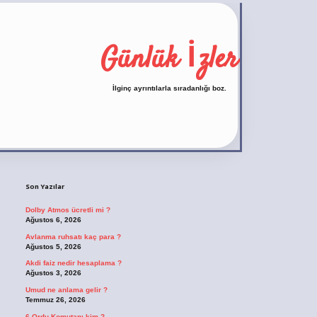
Günlük İzler
İlginç ayrıntılarla sıradanlığı boz.
Sidebar
https://ilbet.casino/
Son Yazılar
Dolby Atmos ücretli mi ?
Ağustos 6, 2026
Avlanma ruhsatı kaç para ?
Ağustos 5, 2026
Akdi faiz nedir hesaplama ?
Ağustos 3, 2026
Umud ne anlama gelir ?
Temmuz 26, 2026
6 Ordu Komutanı kim ?