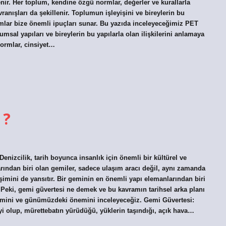
enir. Her toplum, kendine özgü normlar, değerler ve kurallarla
anışları da şekillenir. Toplumun işleyişini ve bireylerin bu
şımlar bize önemli ipuçları sunar. Bu yazıda inceleyeceğimiz PET
lumsal yapıları ve bireylerin bu yapılarla olan ilişkilerini anlamaya
normlar, cinsiyet…
 ?
nizcilik, tarih boyunca insanlık için önemli bir kültürel ve
arından biri olan gemiler, sadece ulaşım aracı değil, aynı zamanda
lişimini de yansıtır. Bir geminin en önemli yapı elemanlarından biri
. Peki, gemi güvertesi ne demek ve bu kavramın tarihsel arka planı
işimini ve günümüzdeki önemini inceleyeceğiz. Gemi Güvertesi:
i olup, mürettebatın yürüdüğü, yüklerin taşındığı, açık hava…