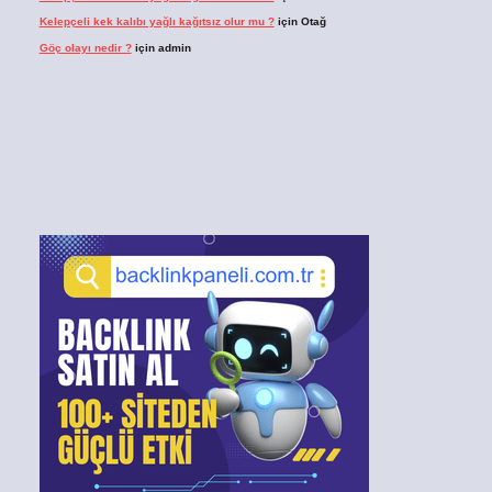
Kelepçeli kek kalıbı yağlı kağıtsız olur mu ?
için
Otağ
Göç olayı nedir ?
için
admin