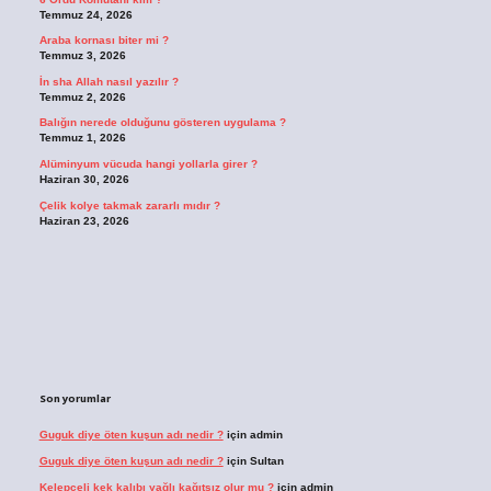
Temmuz 24, 2026
Araba kornası biter mi ?
Temmuz 3, 2026
İn sha Allah nasıl yazılır ?
Temmuz 2, 2026
Balığın nerede olduğunu gösteren uygulama ?
Temmuz 1, 2026
Alüminyum vücuda hangi yollarla girer ?
Haziran 30, 2026
Çelik kolye takmak zararlı mıdır ?
Haziran 23, 2026
Son yorumlar
Guguk diye öten kuşun adı nedir ?
için
admin
Guguk diye öten kuşun adı nedir ?
için
Sultan
Kelepçeli kek kalıbı yağlı kağıtsız olur mu ?
için
admin