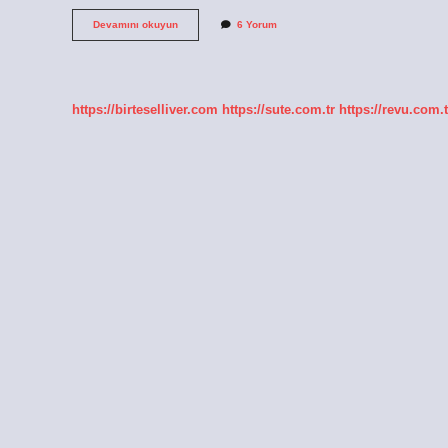
Gemi
Devamını okuyun
6 Yorum
güvertesi
ne
demek
?
https://birteselliver.com
https://sute.com.tr
https://revu.com.t