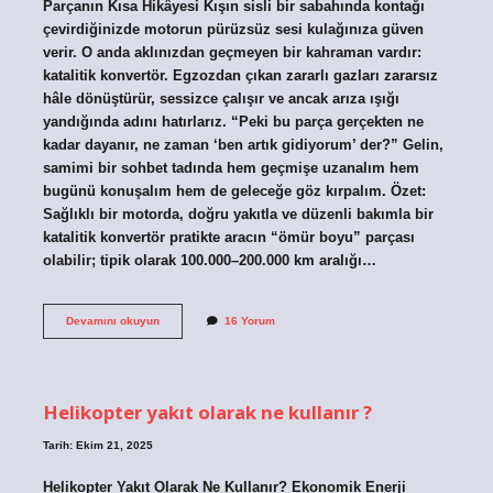
Parçanın Kısa Hikâyesi Kışın sisli bir sabahında kontağı
çevirdiğinizde motorun pürüzsüz sesi kulağınıza güven
verir. O anda aklınızdan geçmeyen bir kahraman vardır:
katalitik konvertör. Egzozdan çıkan zararlı gazları zararsız
hâle dönüştürür, sessizce çalışır ve ancak arıza ışığı
yandığında adını hatırlarız. “Peki bu parça gerçekten ne
kadar dayanır, ne zaman ‘ben artık gidiyorum’ der?” Gelin,
samimi bir sohbet tadında hem geçmişe uzanalım hem
bugünü konuşalım hem de geleceğe göz kırpalım. Özet:
Sağlıklı bir motorda, doğru yakıtla ve düzenli bakımla bir
katalitik konvertör pratikte aracın “ömür boyu” parçası
olabilir; tipik olarak 100.000–200.000 km aralığı…
Katalitik
Devamını okuyun
16 Yorum
konvertör
ömrü
ne
kadardır
?
Helikopter yakıt olarak ne kullanır ?
Tarih: Ekim 21, 2025
Helikopter Yakıt Olarak Ne Kullanır? Ekonomik Enerji