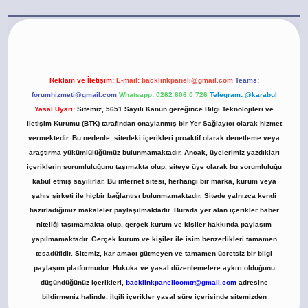
t.casino/
Reklam ve İletişim:
E-mail:
backlinkpaneli@gmail.com
Teams:
forumhizmeti@gmail.com
Whatsapp: 0262 606 0 726
Telegram: @karabul
Yasal Uyarı:
Sitemiz, 5651 Sayılı Kanun gereğince Bilgi Teknolojileri ve
İletişim Kurumu (BTK) tarafından onaylanmış bir Yer Sağlayıcı olarak hizmet
vermektedir. Bu nedenle, sitedeki içerikleri proaktif olarak denetleme veya
araştırma yükümlülüğümüz bulunmamaktadır. Ancak, üyelerimiz yazdıkları
içeriklerin sorumluluğunu taşımakta olup, siteye üye olarak bu sorumluluğu
kabul etmiş sayılırlar. Bu internet sitesi, herhangi bir marka, kurum veya
şahıs şirketi ile hiçbir bağlantısı bulunmamaktadır. Sitede yalnızca kendi
hazırladığımız makaleler paylaşılmaktadır. Burada yer alan içerikler haber
niteliği taşımamakta olup, gerçek kurum ve kişiler hakkında paylaşım
yapılmamaktadır. Gerçek kurum ve kişiler ile isim benzerlikleri tamamen
tesadüfidir. Sitemiz, kar amacı gütmeyen ve tamamen ücretsiz bir bilgi
paylaşım platformudur. Hukuka ve yasal düzenlemelere aykırı olduğunu
düşündüğünüz içerikleri,
backlinkpanelicomtr@gmail.com
adresine
bildirmeniz halinde, ilgili içerikler yasal süre içerisinde sitemizden