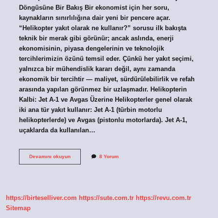
Döngüsüne Bir Bakış Bir ekonomist için her soru,
kaynakların sınırlılığına dair yeni bir pencere açar.
“Helikopter yakıt olarak ne kullanır?” sorusu ilk bakışta
teknik bir merak gibi görünür; ancak aslında, enerji
ekonomisinin, piyasa dengelerinin ve teknolojik
tercihlerimizin özünü temsil eder. Çünkü her yakıt seçimi,
yalnızca bir mühendislik kararı değil, aynı zamanda
ekonomik bir tercihtir — maliyet, sürdürülebilirlik ve refah
arasında yapılan görünmez bir uzlaşmadır. Helikopterin
Kalbi: Jet A-1 ve Avgas Üzerine Helikopterler genel olarak
iki ana tür yakıt kullanır: Jet A-1 (türbin motorlu
helikopterlerde) ve Avgas (pistonlu motorlarda). Jet A-1,
uçaklarda da kullanılan…
Helikopter
Devamını okuyun
8 Yorum
yakıt
olarak
ne
kullanır
?
https://birteselliver.com
https://sute.com.tr
https://revu.com.tr
Sitemap