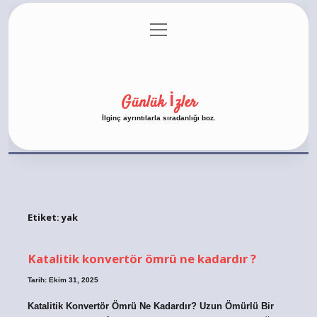
menüyü
Anasayfa
Gizlilik Politikası
Yasal Uyarı
aç
Hakkımızda
Günlük İzler
İlginç ayrıntılarla sıradanlığı boz.
Etiket:
yak
Katalitik konvertör ömrü ne kadardır ?
Tarih: Ekim 31, 2025
Katalitik Konvertör Ömrü Ne Kadardır? Uzun Ömürlü Bir