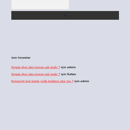
Arama
Son Yorumlar
Guguk diye öten kuşun adı nedir ?
için
admin
Guguk diye öten kuşun adı nedir ?
için
Sultan
Kelepçeli kek kalıbı yağlı kağıtsız olur mu ?
için
admin