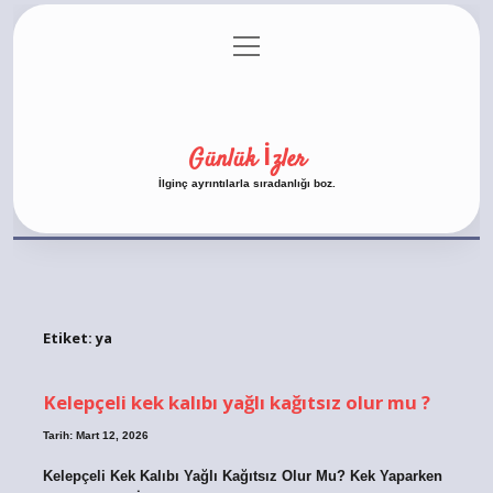
menüyü
Anasayfa
Gizlilik Politikası
Yasal Uyarı
aç
Hakkımızda
Günlük İzler
İlginç ayrıntılarla sıradanlığı boz.
Etiket:
ya
Kelepçeli kek kalıbı yağlı kağıtsız olur mu ?
Tarih: Mart 12, 2026
Kelepçeli Kek Kalıbı Yağlı Kağıtsız Olur Mu? Kek Yaparken