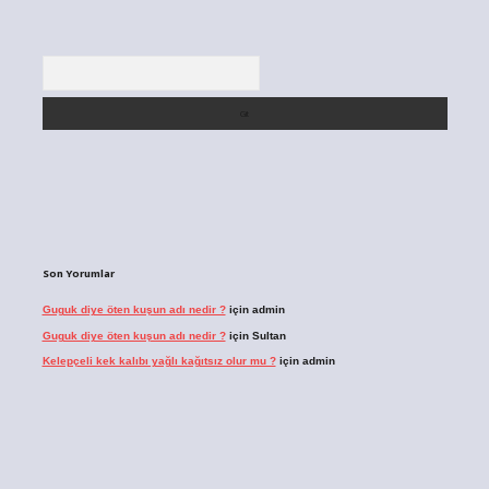
Arama
Son Yorumlar
Guguk diye öten kuşun adı nedir ?
için
admin
Guguk diye öten kuşun adı nedir ?
için
Sultan
Kelepçeli kek kalıbı yağlı kağıtsız olur mu ?
için
admin