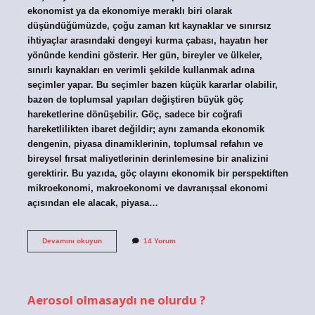
ekonomist ya da ekonomiye meraklı biri olarak
düşündüğümüzde, çoğu zaman kıt kaynaklar ve sınırsız
ihtiyaçlar arasındaki dengeyi kurma çabası, hayatın her
yönünde kendini gösterir. Her gün, bireyler ve ülkeler,
sınırlı kaynakları en verimli şekilde kullanmak adına
seçimler yapar. Bu seçimler bazen küçük kararlar olabilir,
bazen de toplumsal yapıları değiştiren büyük göç
hareketlerine dönüşebilir. Göç, sadece bir coğrafi
hareketlilikten ibaret değildir; aynı zamanda ekonomik
dengenin, piyasa dinamiklerinin, toplumsal refahın ve
bireysel fırsat maliyetlerinin derinlemesine bir analizini
gerektirir. Bu yazıda, göç olayını ekonomik bir perspektiften
mikroekonomi, makroekonomi ve davranışsal ekonomi
açısından ele alacak, piyasa…
Göç
Devamını okuyun
14 Yorum
olayı
nedir
?
Aerosol olmasaydı ne olurdu ?