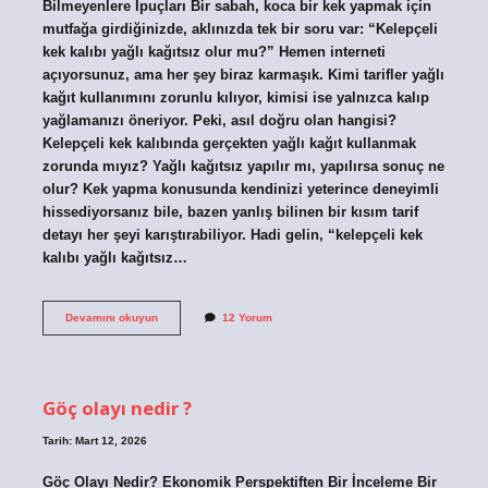
Bilmeyenlere İpuçları Bir sabah, koca bir kek yapmak için
mutfağa girdiğinizde, aklınızda tek bir soru var: “Kelepçeli
kek kalıbı yağlı kağıtsız olur mu?” Hemen interneti
açıyorsunuz, ama her şey biraz karmaşık. Kimi tarifler yağlı
kağıt kullanımını zorunlu kılıyor, kimisi ise yalnızca kalıp
yağlamanızı öneriyor. Peki, asıl doğru olan hangisi?
Kelepçeli kek kalıbında gerçekten yağlı kağıt kullanmak
zorunda mıyız? Yağlı kağıtsız yapılır mı, yapılırsa sonuç ne
olur? Kek yapma konusunda kendinizi yeterince deneyimli
hissediyorsanız bile, bazen yanlış bilinen bir kısım tarif
detayı her şeyi karıştırabiliyor. Hadi gelin, “kelepçeli kek
kalıbı yağlı kağıtsız…
Kelepçeli
Devamını okuyun
12 Yorum
kek
kalıbı
yağlı
kağıtsız
olur
Göç olayı nedir ?
mu
?
Tarih: Mart 12, 2026
Göç Olayı Nedir? Ekonomik Perspektiften Bir İnceleme Bir