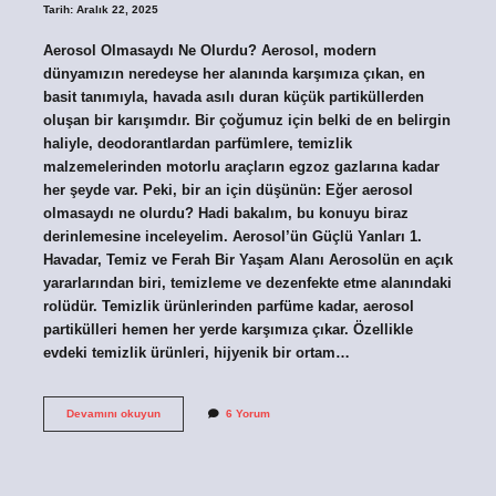
Tarih: Aralık 22, 2025
Aerosol Olmasaydı Ne Olurdu? Aerosol, modern
dünyamızın neredeyse her alanında karşımıza çıkan, en
basit tanımıyla, havada asılı duran küçük partiküllerden
oluşan bir karışımdır. Bir çoğumuz için belki de en belirgin
haliyle, deodorantlardan parfümlere, temizlik
malzemelerinden motorlu araçların egzoz gazlarına kadar
her şeyde var. Peki, bir an için düşünün: Eğer aerosol
olmasaydı ne olurdu? Hadi bakalım, bu konuyu biraz
derinlemesine inceleyelim. Aerosol’ün Güçlü Yanları 1.
Havadar, Temiz ve Ferah Bir Yaşam Alanı Aerosolün en açık
yararlarından biri, temizleme ve dezenfekte etme alanındaki
rolüdür. Temizlik ürünlerinden parfüme kadar, aerosol
partikülleri hemen her yerde karşımıza çıkar. Özellikle
evdeki temizlik ürünleri, hijyenik bir ortam…
Aerosol
Devamını okuyun
6 Yorum
olmasaydı
ne
olurdu
?