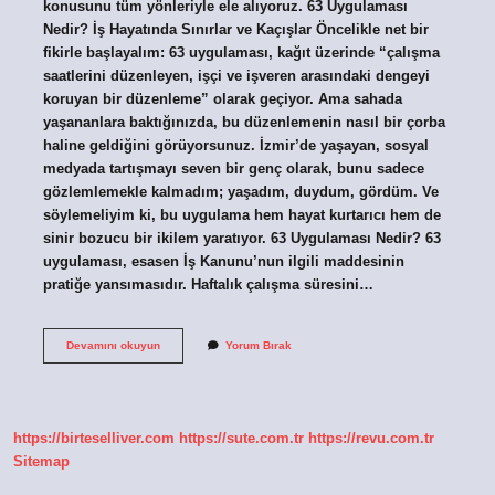
konusunu tüm yönleriyle ele alıyoruz. 63 Uygulaması
Nedir? İş Hayatında Sınırlar ve Kaçışlar Öncelikle net bir
fikirle başlayalım: 63 uygulaması, kağıt üzerinde “çalışma
saatlerini düzenleyen, işçi ve işveren arasındaki dengeyi
koruyan bir düzenleme” olarak geçiyor. Ama sahada
yaşananlara baktığınızda, bu düzenlemenin nasıl bir çorba
haline geldiğini görüyorsunuz. İzmir’de yaşayan, sosyal
medyada tartışmayı seven bir genç olarak, bunu sadece
gözlemlemekle kalmadım; yaşadım, duydum, gördüm. Ve
söylemeliyim ki, bu uygulama hem hayat kurtarıcı hem de
sinir bozucu bir ikilem yaratıyor. 63 Uygulaması Nedir? 63
uygulaması, esasen İş Kanunu’nun ilgili maddesinin
pratiğe yansımasıdır. Haftalık çalışma süresini…
63
Devamını okuyun
Yorum Bırak
uygulaması
nedir
?
https://birteselliver.com
https://sute.com.tr
https://revu.com.tr
Sitemap