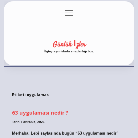
menüyü
Anasayfa
Gizlilik Politikası
Yasal Uyarı
aç
Hakkımızda
Günlük İzler
İlginç ayrıntılarla sıradanlığı boz.
Etiket:
uygulamas
63 uygulaması nedir ?
Tarih: Haziran 5, 2026
Merhaba! Lebi sayfasında bugün “63 uygulaması nedir”