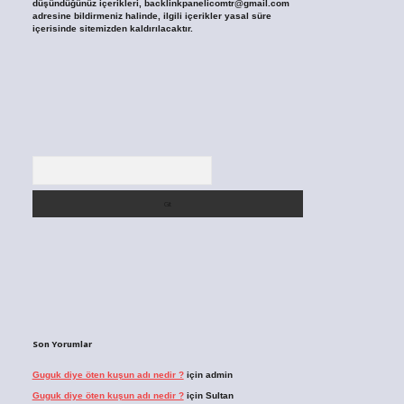
düşündüğünüz içerikleri,
backlinkpanelicomtr@gmail.com
adresine bildirmeniz halinde, ilgili içerikler yasal süre
içerisinde sitemizden kaldırılacaktır.
Arama
Son Yorumlar
Guguk diye öten kuşun adı nedir ?
için
admin
Guguk diye öten kuşun adı nedir ?
için
Sultan