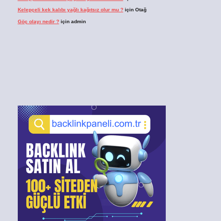
Kelepçeli kek kalıbı yağlı kağıtsız olur mu ?
için
Otağ
Göç olayı nedir ?
için
admin