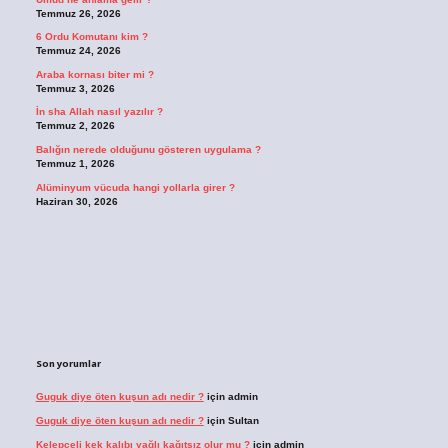
Temmuz 26, 2026
6 Ordu Komutanı kim ?
Temmuz 24, 2026
Araba kornası biter mi ?
Temmuz 3, 2026
İn sha Allah nasıl yazılır ?
Temmuz 2, 2026
Balığın nerede olduğunu gösteren uygulama ?
Temmuz 1, 2026
Alüminyum vücuda hangi yollarla girer ?
Haziran 30, 2026
Son yorumlar
Guguk diye öten kuşun adı nedir ?
için
admin
Guguk diye öten kuşun adı nedir ?
için
Sultan
Kelepçeli kek kalıbı yağlı kağıtsız olur mu ?
için
admin