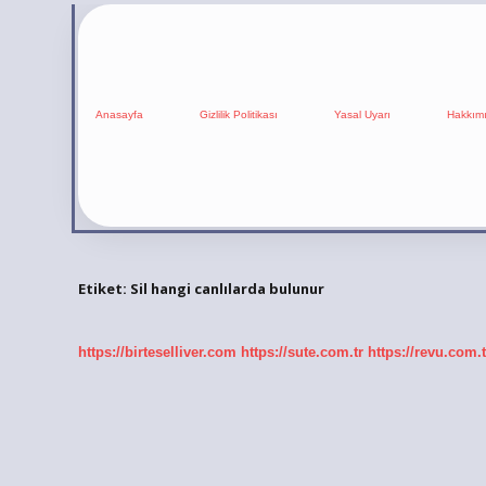
Anasayfa
Gizlilik Politikası
Yasal Uyarı
Hakkım
Etiket:
Sil hangi canlılarda bulunur
https://birteselliver.com
https://sute.com.tr
https://revu.com.t