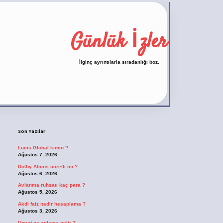
Günlük İzler
İlginç ayrıntılarla sıradanlığı boz.
Sidebar
https://ilbet.casino/
Son Yazılar
Lucis Global kimin ?
Ağustos 7, 2026
Dolby Atmos ücretli mi ?
Ağustos 6, 2026
Avlanma ruhsatı kaç para ?
Ağustos 5, 2026
Akdi faiz nedir hesaplama ?
Ağustos 3, 2026
Umud ne anlama gelir ?