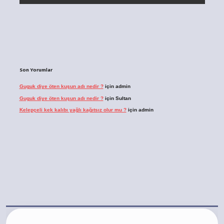
Son Yorumlar
Guguk diye öten kuşun adı nedir ?
için
admin
Guguk diye öten kuşun adı nedir ?
için
Sultan
Kelepçeli kek kalıbı yağlı kağıtsız olur mu ?
için
admin
bet.casino/