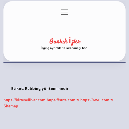
menüyü
Anasayfa
Gizlilik Politikası
Yasal Uyarı
aç
Hakkımızda
Günlük İzler
İlginç ayrıntılarla sıradanlığı boz.
Etiket:
Rubbing yöntemi nedir
https://birteselliver.com
https://sute.com.tr
https://revu.com.tr
Sitemap