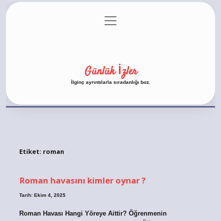
menüyü
Anasayfa
Gizlilik Politikası
Yasal Uyarı
aç
Hakkımızda
Günlük İzler
İlginç ayrıntılarla sıradanlığı boz.
Etiket:
roman
Roman havasını kimler oynar ?
Tarih: Ekim 4, 2025
Roman Havası Hangi Yöreye Aittir? Öğrenmenin