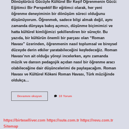
Dönüştürücü Gücüyle Kültürel Bir Keşif Öğrenmenin Gücü:
Eğitimci Bir Perspektif Bir eğitimci olarak, her yeni
öğrenme deneyiminin bir dönüşüm süreci olduğunu
düşünüyorum. Öğrenmek, sadece bilgi almak değil, aynı
zamanda dünyaya bakış açımızı, düşünme biçimimizi ve
hatta kültürel kimliğimizi şekillendiren bir süreçtir. Bu
yazıda, bir kültürün önemli bir parçası olan “Roman
Havası” üzerinden, öğrenmenin nasıl toplumsal ve bireysel
düzeyde derin etkiler yaratabileceğini keşfedeceğiz. Roman
Havası’nın ait olduğu yöreyi incelerken, aynı zamanda
müzik ve dansın pedagojik açıdan nasıl bir öğrenme aracı
olabileceğine dair düşüncelerimi de paylaşacağım. Roman
Havası ve Kültürel Kökeni Roman Havası, Türk müziğinde
oldukça…
Roman
Devamını okuyun
10 Yorum
havasını
kimler
oynar
?
https://birteselliver.com
https://sute.com.tr
https://revu.com.tr
Sitemap