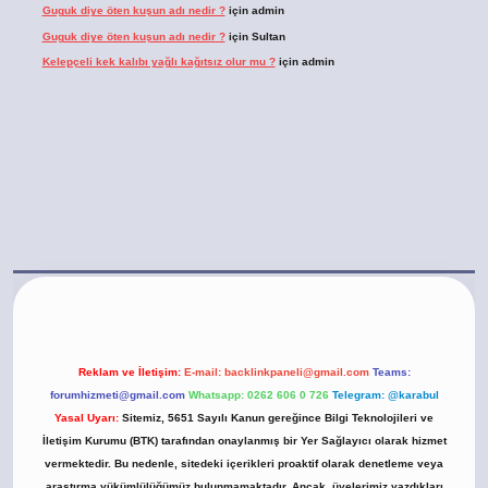
Guguk diye öten kuşun adı nedir ?
için
admin
Guguk diye öten kuşun adı nedir ?
için
Sultan
Kelepçeli kek kalıbı yağlı kağıtsız olur mu ?
için
admin
t.casino/
Reklam ve İletişim:
E-mail:
backlinkpaneli@gmail.com
Teams:
forumhizmeti@gmail.com
Whatsapp: 0262 606 0 726
Telegram: @karabul
Yasal Uyarı:
Sitemiz, 5651 Sayılı Kanun gereğince Bilgi Teknolojileri ve
İletişim Kurumu (BTK) tarafından onaylanmış bir Yer Sağlayıcı olarak hizmet
vermektedir. Bu nedenle, sitedeki içerikleri proaktif olarak denetleme veya
araştırma yükümlülüğümüz bulunmamaktadır. Ancak, üyelerimiz yazdıkları