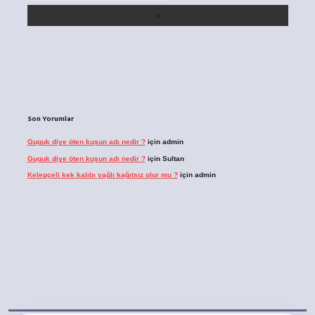
Son Yorumlar
Guguk diye öten kuşun adı nedir ?
için
admin
Guguk diye öten kuşun adı nedir ?
için
Sultan
Kelepçeli kek kalıbı yağlı kağıtsız olur mu ?
için
admin
bet.casino/