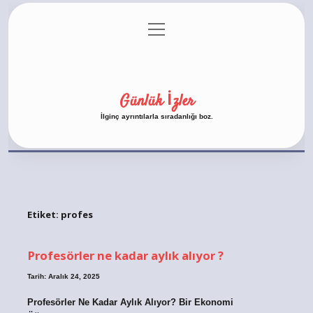
menüyü
Anasayfa
Gizlilik Politikası
Yasal Uyarı
aç
Hakkımızda
Günlük İzler
İlginç ayrıntılarla sıradanlığı boz.
Etiket:
profes
Profesörler ne kadar aylık alıyor ?
Tarih: Aralık 24, 2025
Profesörler Ne Kadar Aylık Alıyor? Bir Ekonomi