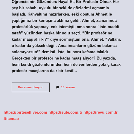
Öğrencisinin Gözünden: Hayal Et, Bir Profesör Olmak Her
şey bir sabah, uykulu bir şekilde gözlerimi açmamla
başladı. Kahvaltımı hazırlarken, eski dostum Ahmet’le
yaptığımız bir konuşma aklıma geldi. Ahmet, zamanında
profesörlük yapmayı çok istemişti, ama sonra “işin maddi
tarafı” yüzünden başka bir yolu seçti. “Bir profesör ne
kadar maaş alır ki?” diye sormuştum ona. Ahmet, “Vallahi,
o kadar da yüksek değil. Ama insanların gözüne bakınca
anlamıyorsun!” demişti. İşte, bu soru kafama takıldı.
Gerçekten bir profesör ne kadar maaş alıyor? Bu yazıda,
hem kendi gözlemlerimden hem de verilerden yola çıkarak
profesör maaşlarına dair bir keşif…
Profesörler
Devamını okuyun
10 Yorum
ne
kadar
aylık
alıyor
?
https://birteselliver.com
https://sute.com.tr
https://revu.com.tr
Sitemap