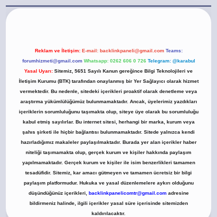
.casino/
Reklam ve İletişim:
E-mail:
backlinkpaneli@gmail.com
Teams:
forumhizmeti@gmail.com
Whatsapp: 0262 606 0 726
Telegram: @karabul
Yasal Uyarı:
Sitemiz, 5651 Sayılı Kanun gereğince Bilgi Teknolojileri ve
İletişim Kurumu (BTK) tarafından onaylanmış bir Yer Sağlayıcı olarak hizmet
vermektedir. Bu nedenle, sitedeki içerikleri proaktif olarak denetleme veya
araştırma yükümlülüğümüz bulunmamaktadır. Ancak, üyelerimiz yazdıkları
içeriklerin sorumluluğunu taşımakta olup, siteye üye olarak bu sorumluluğu
kabul etmiş sayılırlar. Bu internet sitesi, herhangi bir marka, kurum veya
şahıs şirketi ile hiçbir bağlantısı bulunmamaktadır. Sitede yalnızca kendi
hazırladığımız makaleler paylaşılmaktadır. Burada yer alan içerikler haber
niteliği taşımamakta olup, gerçek kurum ve kişiler hakkında paylaşım
yapılmamaktadır. Gerçek kurum ve kişiler ile isim benzerlikleri tamamen
tesadüfidir. Sitemiz, kar amacı gütmeyen ve tamamen ücretsiz bir bilgi
paylaşım platformudur. Hukuka ve yasal düzenlemelere aykırı olduğunu
düşündüğünüz içerikleri,
backlinkpanelicomtr@gmail.com
adresine
bildirmeniz halinde, ilgili içerikler yasal süre içerisinde sitemizden
kaldırılacaktır.