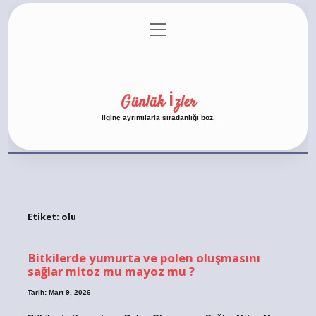
menüyü
Anasayfa
Gizlilik Politikası
Yasal Uyarı
aç
Hakkımızda
Günlük İzler
İlginç ayrıntılarla sıradanlığı boz.
Etiket:
olu
Bitkilerde yumurta ve polen oluşmasını
sağlar mitoz mu mayoz mu ?
Tarih: Mart 9, 2026