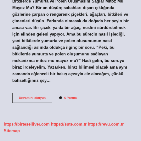
Bitkilerde Yumurta ve Polen Oluşmasını Sağlar Mitoz Mu
Mayoz Mu? Bir an düşün; sabahları dışarı çıktığında
gözlerine çarpan o rengarenk çiçekleri, ağaçları, bitkileri ve
çimenleri düşün. Farkında olmasak da doğada her şeyin bir
amacı var. Bir çiçek, ya da bir ağaç, neslini sürdürebilmek
için elinden geleni yapıyor. Ama bu sürecin nasıl işlediği,
yani bitkilerde yumurta ve polen oluşumunun nasıl
sağlandığı aslında oldukça ilginç bir soru. “Peki, bu
bitkilerde yumurta ve polen oluşumunu sağlayan
mekanizma mitoz mu mayoz mu?” Hadi gelin, bu soruyu
biraz irdeleyelim. Yazarken, biraz bilimsel olacak ama aynı
zamanda eğlenceli bir bakış açısıyla ele alacağım, çünkü
bahsettiğimiz şey…
Bitkilerde
Devamını okuyun
6 Yorum
yumurta
ve
polen
oluşmasını
sağlar
https://birteselliver.com
https://sute.com.tr
https://revu.com.tr
mitoz
mu
Sitemap
mayoz
mu