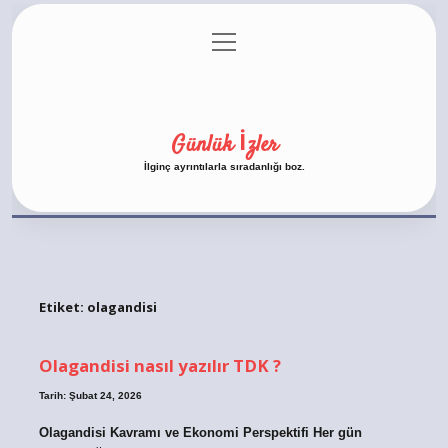
menüyü
Anasayfa
Gizlilik Politikası
Yasal Uyarı
aç
Hakkımızda
Günlük İzler
İlginç ayrıntılarla sıradanlığı boz.
Etiket:
olagandisi
Olagandisi nasıl yazılır TDK ?
Tarih: Şubat 24, 2026
Olagandisi Kavramı ve Ekonomi Perspektifi Her gün