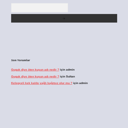
Arama
Son Yorumlar
Guguk diye öten kuşun adı nedir ?
için
admin
Guguk diye öten kuşun adı nedir ?
için
Sultan
Kelepçeli kek kalıbı yağlı kağıtsız olur mu ?
için
admin