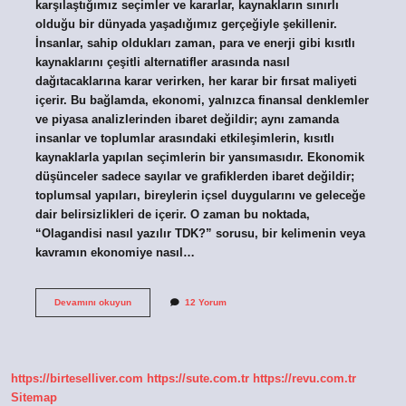
karşılaştığımız seçimler ve kararlar, kaynakların sınırlı
olduğu bir dünyada yaşadığımız gerçeğiyle şekillenir.
İnsanlar, sahip oldukları zaman, para ve enerji gibi kısıtlı
kaynaklarını çeşitli alternatifler arasında nasıl
dağıtacaklarına karar verirken, her karar bir fırsat maliyeti
içerir. Bu bağlamda, ekonomi, yalnızca finansal denklemler
ve piyasa analizlerinden ibaret değildir; aynı zamanda
insanlar ve toplumlar arasındaki etkileşimlerin, kısıtlı
kaynaklarla yapılan seçimlerin bir yansımasıdır. Ekonomik
düşünceler sadece sayılar ve grafiklerden ibaret değildir;
toplumsal yapıları, bireylerin içsel duygularını ve geleceğe
dair belirsizlikleri de içerir. O zaman bu noktada,
“Olagandisi nasıl yazılır TDK?” sorusu, bir kelimenin veya
kavramın ekonomiye nasıl…
Olagandisi
Devamını okuyun
12 Yorum
nasıl
yazılır
TDK
?
https://birteselliver.com
https://sute.com.tr
https://revu.com.tr
Sitemap