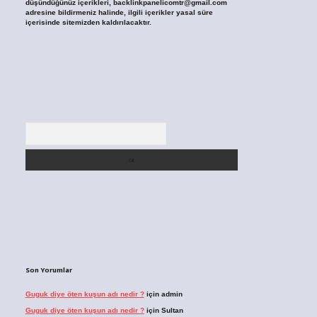
düşündüğünüz içerikleri,
backlinkpanelicomtr@gmail.com
adresine bildirmeniz halinde, ilgili içerikler yasal süre
içerisinde sitemizden kaldırılacaktır.
Arama
Son Yorumlar
Guguk diye öten kuşun adı nedir ?
için
admin
Guguk diye öten kuşun adı nedir ?
için
Sultan