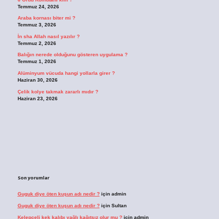
Temmuz 24, 2026
Araba kornası biter mi ?
Temmuz 3, 2026
İn sha Allah nasıl yazılır ?
Temmuz 2, 2026
Balığın nerede olduğunu gösteren uygulama ?
Temmuz 1, 2026
Alüminyum vücuda hangi yollarla girer ?
Haziran 30, 2026
Çelik kolye takmak zararlı mıdır ?
Haziran 23, 2026
Son yorumlar
Guguk diye öten kuşun adı nedir ?
için
admin
Guguk diye öten kuşun adı nedir ?
için
Sultan
Kelepçeli kek kalıbı yağlı kağıtsız olur mu ?
için
admin