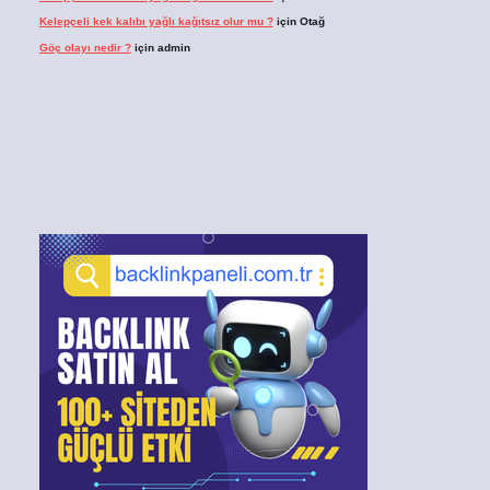
Kelepçeli kek kalıbı yağlı kağıtsız olur mu ?
için
Otağ
Göç olayı nedir ?
için
admin