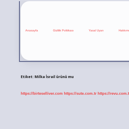
Anasayfa
Gizlilik Politikası
Yasal Uyarı
Hakkım
Etiket:
Milka İsrail ürünü mu
https://birteselliver.com
https://sute.com.tr
https://revu.com.t