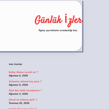
Günlük İzler
İlginç ayrıntılarla sıradanlığı boz.
Sidebar
https://ilbet.casino/
Son Yazılar
Dolby Atmos ücretli mi ?
Ağustos 6, 2026
Avlanma ruhsatı kaç para ?
Ağustos 5, 2026
Akdi faiz nedir hesaplama ?
Ağustos 3, 2026
Umud ne anlama gelir ?
Temmuz 26, 2026
6 Ordu Komutanı kim ?