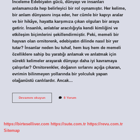
İnceleme Edebiyatın gücü, dünyayı ve insanları
anlamamızda hep belirleyici bir rol oynamıştır. Her kelime,
bir anlam dünyasını inşa eder, her cümle bir kapıyı aralar
ve bir hikâye, hayatta karşımıza çıkan olguları bir araya
getirir. İnsanlık, anlatılar aracılığıyla kendi kimliğini ve
etkileşim biçimlerini şekillendirmiştir. Peki, memeli bir
hayvan olan ornitorenk, edebiyatın dilinde nasıl bir yer
tutar? İnsanlar neden bu tuhaf, hem kuş hem de memeli
özelliklere sahip bu yaratığı anlamak ve anlatmak için
sürekli kelimeler arayarak dünyayı daha iyi kavramaya
çalışırlar? Ornitorenkler, doğanın sırlarını açığa çıkaran,
evrimin bilinmeyen yollarında bir yolculuk yapan
olağanüstü canlılardır. Ancak…
Ornitorenkler
Devamını okuyun
8 Yorum
neden
memeli
?
https://birteselliver.com
https://sute.com.tr
https://revu.com.tr
Sitemap