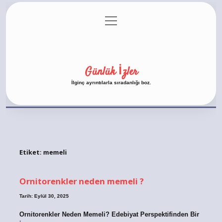
menüyü
Anasayfa
Gizlilik Politikası
Yasal Uyarı
aç
Hakkımızda
Günlük İzler
İlginç ayrıntılarla sıradanlığı boz.
Etiket:
memeli
Ornitorenkler neden memeli ?
Tarih: Eylül 30, 2025
Ornitorenkler Neden Memeli? Edebiyat Perspektifinden Bir