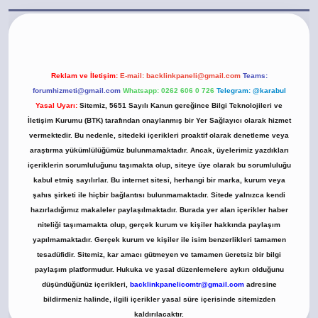
bet.casino/
Reklam ve İletişim:
E-mail:
backlinkpaneli@gmail.com
Teams:
forumhizmeti@gmail.com
Whatsapp: 0262 606 0 726
Telegram: @karabul
Yasal Uyarı:
Sitemiz, 5651 Sayılı Kanun gereğince Bilgi Teknolojileri ve
İletişim Kurumu (BTK) tarafından onaylanmış bir Yer Sağlayıcı olarak hizmet
vermektedir. Bu nedenle, sitedeki içerikleri proaktif olarak denetleme veya
araştırma yükümlülüğümüz bulunmamaktadır. Ancak, üyelerimiz yazdıkları
içeriklerin sorumluluğunu taşımakta olup, siteye üye olarak bu sorumluluğu
kabul etmiş sayılırlar. Bu internet sitesi, herhangi bir marka, kurum veya
şahıs şirketi ile hiçbir bağlantısı bulunmamaktadır. Sitede yalnızca kendi
hazırladığımız makaleler paylaşılmaktadır. Burada yer alan içerikler haber
niteliği taşımamakta olup, gerçek kurum ve kişiler hakkında paylaşım
yapılmamaktadır. Gerçek kurum ve kişiler ile isim benzerlikleri tamamen
tesadüfidir. Sitemiz, kar amacı gütmeyen ve tamamen ücretsiz bir bilgi
paylaşım platformudur. Hukuka ve yasal düzenlemelere aykırı olduğunu
düşündüğünüz içerikleri,
backlinkpanelicomtr@gmail.com
adresine
bildirmeniz halinde, ilgili içerikler yasal süre içerisinde sitemizden
kaldırılacaktır.