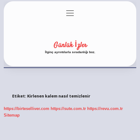
menüyü
Anasayfa
Gizlilik Politikası
Yasal Uyarı
aç
Hakkımızda
Günlük İzler
İlginç ayrıntılarla sıradanlığı boz.
Etiket:
Kirlenen kalem nasıl temizlenir
https://birteselliver.com
https://sute.com.tr
https://revu.com.tr
Sitemap