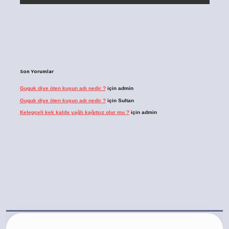
Son Yorumlar
Guguk diye öten kuşun adı nedir ?
için
admin
Guguk diye öten kuşun adı nedir ?
için
Sultan
Kelepçeli kek kalıbı yağlı kağıtsız olur mu ?
için
admin
bet.casino/