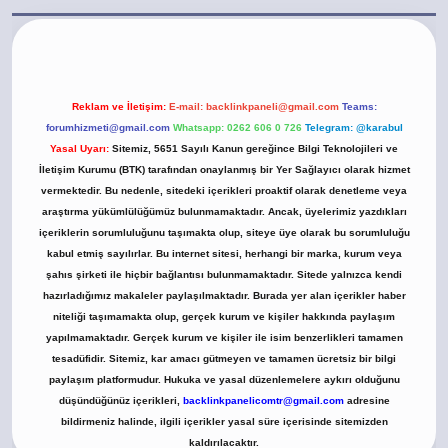
t.casino/
Reklam ve İletişim:
E-mail:
backlinkpaneli@gmail.com
Teams:
forumhizmeti@gmail.com
Whatsapp: 0262 606 0 726
Telegram: @karabul
Yasal Uyarı:
Sitemiz, 5651 Sayılı Kanun gereğince Bilgi Teknolojileri ve
İletişim Kurumu (BTK) tarafından onaylanmış bir Yer Sağlayıcı olarak hizmet
vermektedir. Bu nedenle, sitedeki içerikleri proaktif olarak denetleme veya
araştırma yükümlülüğümüz bulunmamaktadır. Ancak, üyelerimiz yazdıkları
içeriklerin sorumluluğunu taşımakta olup, siteye üye olarak bu sorumluluğu
kabul etmiş sayılırlar. Bu internet sitesi, herhangi bir marka, kurum veya
şahıs şirketi ile hiçbir bağlantısı bulunmamaktadır. Sitede yalnızca kendi
hazırladığımız makaleler paylaşılmaktadır. Burada yer alan içerikler haber
niteliği taşımamakta olup, gerçek kurum ve kişiler hakkında paylaşım
yapılmamaktadır. Gerçek kurum ve kişiler ile isim benzerlikleri tamamen
tesadüfidir. Sitemiz, kar amacı gütmeyen ve tamamen ücretsiz bir bilgi
paylaşım platformudur. Hukuka ve yasal düzenlemelere aykırı olduğunu
düşündüğünüz içerikleri,
backlinkpanelicomtr@gmail.com
adresine
bildirmeniz halinde, ilgili içerikler yasal süre içerisinde sitemizden
kaldırılacaktır.