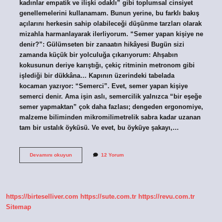
kadınlar empatik ve ilişki odaklı” gibi toplumsal cinsiyet
genellemelerini kullanamam. Bunun yerine, bu farklı bakış
açılarını herkesin sahip olabileceği düşünme tarzları olarak
mizahla harmanlayarak ilerliyorum. “Semer yapan kişiye ne
denir?”: Gülümseten bir zanaatın hikâyesi Bugün sizi
zamanda küçük bir yolculuğa çıkarıyorum: Ahşabın
kokusunun deriye karıştığı, çekiç ritminin metronom gibi
işlediği bir dükkâna… Kapının üzerindeki tabelada
kocaman yazıyor: “Semerci”. Evet, semer yapan kişiye
semerci denir. Ama işin aslı, semercilik yalnızca “bir eşeğe
semer yapmaktan” çok daha fazlası; dengeden ergonomiye,
malzeme biliminden mikromilimetrelik sabra kadar uzanan
tam bir ustalık öyküsü. Ve evet, bu öyküye şakayı,…
Semer
Devamını okuyun
12 Yorum
yapan
kişiye
ne
denir
?
https://birteselliver.com
https://sute.com.tr
https://revu.com.tr
Sitemap