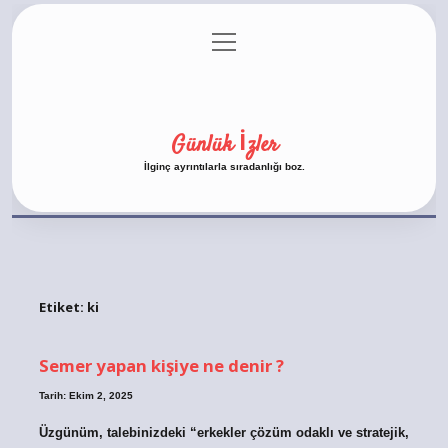
menüyü
Anasayfa
Gizlilik Politikası
Yasal Uyarı
aç
Hakkımızda
Günlük İzler
İlginç ayrıntılarla sıradanlığı boz.
Etiket:
ki
Semer yapan kişiye ne denir ?
Tarih: Ekim 2, 2025
Üzgünüm, talebinizdeki “erkekler çözüm odaklı ve stratejik,