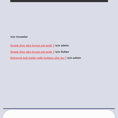
Son Yorumlar
Guguk diye öten kuşun adı nedir ?
için
admin
Guguk diye öten kuşun adı nedir ?
için
Sultan
Kelepçeli kek kalıbı yağlı kağıtsız olur mu ?
için
admin
bet.casino/