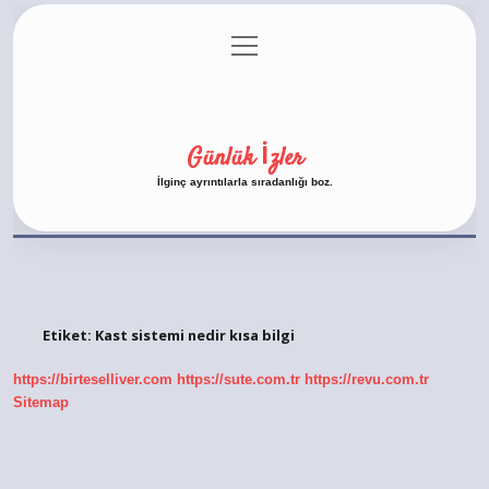
menüyü
Anasayfa
Gizlilik Politikası
Yasal Uyarı
aç
Hakkımızda
Günlük İzler
İlginç ayrıntılarla sıradanlığı boz.
Etiket:
Kast sistemi nedir kısa bilgi
https://birteselliver.com
https://sute.com.tr
https://revu.com.tr
Sitemap