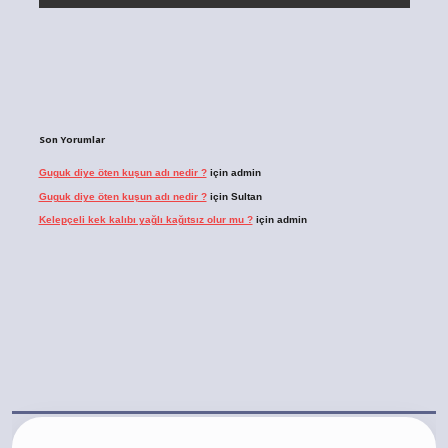
Son Yorumlar
Guguk diye öten kuşun adı nedir ?
için
admin
Guguk diye öten kuşun adı nedir ?
için
Sultan
Kelepçeli kek kalıbı yağlı kağıtsız olur mu ?
için
admin
bet.casino/