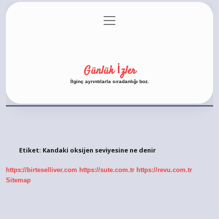
menüyü
Anasayfa
Gizlilik Politikası
Yasal Uyarı
aç
Hakkımızda
Günlük İzler
İlginç ayrıntılarla sıradanlığı boz.
Etiket:
Kandaki oksijen seviyesine ne denir
https://birteselliver.com
https://sute.com.tr
https://revu.com.tr
Sitemap