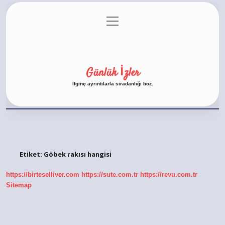
menüyü
Anasayfa
Gizlilik Politikası
Yasal Uyarı
aç
Hakkımızda
Günlük İzler
İlginç ayrıntılarla sıradanlığı boz.
Etiket:
Göbek rakısı hangisi
https://birteselliver.com
https://sute.com.tr
https://revu.com.tr
Sitemap