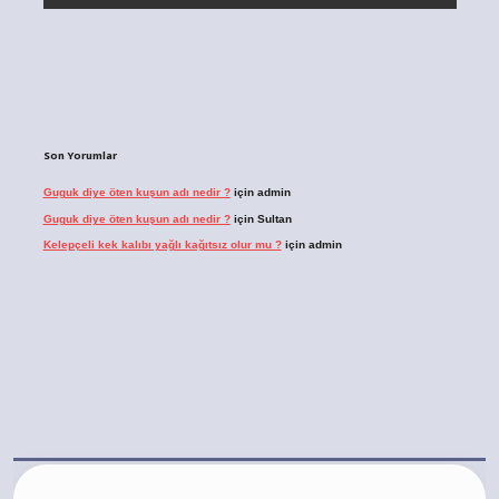
Son Yorumlar
Guguk diye öten kuşun adı nedir ?
için
admin
Guguk diye öten kuşun adı nedir ?
için
Sultan
Kelepçeli kek kalıbı yağlı kağıtsız olur mu ?
için
admin
ps://ilbet.casino/