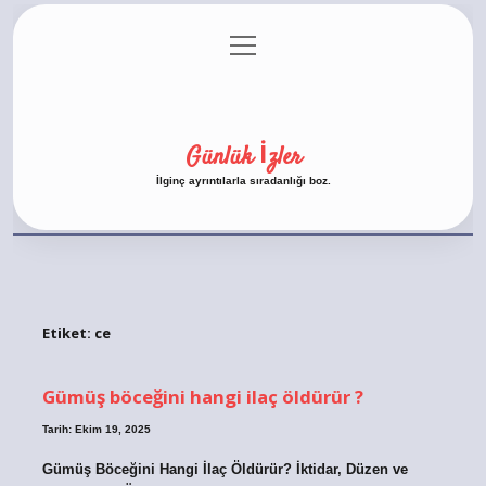
menüyü
Anasayfa
Gizlilik Politikası
Yasal Uyarı
aç
Hakkımızda
Günlük İzler
İlginç ayrıntılarla sıradanlığı boz.
Etiket:
ce
Gümüş böceğini hangi ilaç öldürür ?
Tarih: Ekim 19, 2025
Gümüş Böceğini Hangi İlaç Öldürür? İktidar, Düzen ve