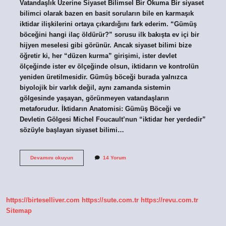
Vatandaşlık Üzerine Siyaset Bilimsel Bir Okuma Bir siyaset
bilimci olarak bazen en basit soruların bile en karmaşık
iktidar ilişkilerini ortaya çıkardığını fark ederim. “Gümüş
böceğini hangi ilaç öldürür?” sorusu ilk bakışta ev içi bir
hijyen meselesi gibi görünür. Ancak siyaset bilimi bize
öğretir ki, her “düzen kurma” girişimi, ister devlet
ölçeğinde ister ev ölçeğinde olsun, iktidarın ve kontrolün
yeniden üretilmesidir. Gümüş böceği burada yalnızca
biyolojik bir varlık değil, aynı zamanda sistemin
gölgesinde yaşayan, görünmeyen vatandaşların
metaforudur. İktidarın Anatomisi: Gümüş Böceği ve
Devletin Gölgesi Michel Foucault’nun “iktidar her yerdedir”
sözüyle başlayan siyaset bilimi…
Gümüş
Devamını okuyun
14 Yorum
böceğini
hangi
ilaç
öldürür
?
https://birteselliver.com
https://sute.com.tr
https://revu.com.tr
Sitemap