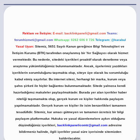
://ilbet.casino/
Reklam ve İletişim:
E-mail:
backlinkpaneli@gmail.com
Teams:
forumhizmeti@gmail.com
Whatsapp: 0262 606 0 726
Telegram: @karabul
Yasal Uyarı:
Sitemiz, 5651 Sayılı Kanun gereğince Bilgi Teknolojileri ve
İletişim Kurumu (BTK) tarafından onaylanmış bir Yer Sağlayıcı olarak hizmet
vermektedir. Bu nedenle, sitedeki içerikleri proaktif olarak denetleme veya
araştırma yükümlülüğümüz bulunmamaktadır. Ancak, üyelerimiz yazdıkları
içeriklerin sorumluluğunu taşımakta olup, siteye üye olarak bu sorumluluğu
kabul etmiş sayılırlar. Bu internet sitesi, herhangi bir marka, kurum veya
şahıs şirketi ile hiçbir bağlantısı bulunmamaktadır. Sitede yalnızca kendi
hazırladığımız makaleler paylaşılmaktadır. Burada yer alan içerikler haber
niteliği taşımamakta olup, gerçek kurum ve kişiler hakkında paylaşım
yapılmamaktadır. Gerçek kurum ve kişiler ile isim benzerlikleri tamamen
tesadüfidir. Sitemiz, kar amacı gütmeyen ve tamamen ücretsiz bir bilgi
paylaşım platformudur. Hukuka ve yasal düzenlemelere aykırı olduğunu
düşündüğünüz içerikleri,
backlinkpanelicomtr@gmail.com
adresine
bildirmeniz halinde, ilgili içerikler yasal süre içerisinde sitemizden
kaldırılacaktır.