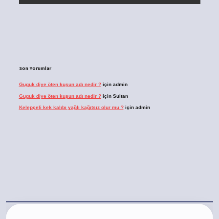
Son Yorumlar
Guguk diye öten kuşun adı nedir ?
için
admin
Guguk diye öten kuşun adı nedir ?
için
Sultan
Kelepçeli kek kalıbı yağlı kağıtsız olur mu ?
için
admin
://ilbet.casino/