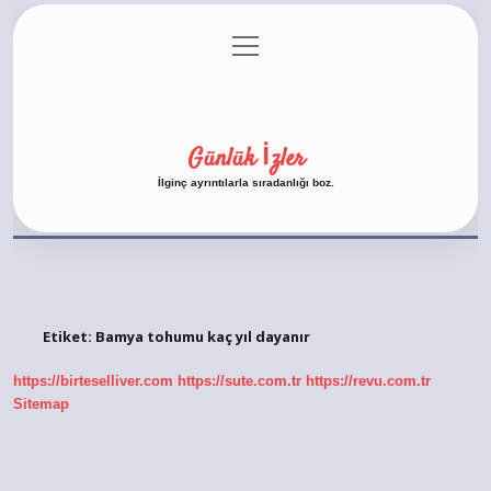
menüyü
Anasayfa
Gizlilik Politikası
Yasal Uyarı
aç
Hakkımızda
Günlük İzler
İlginç ayrıntılarla sıradanlığı boz.
Etiket:
Bamya tohumu kaç yıl dayanır
https://birteselliver.com
https://sute.com.tr
https://revu.com.tr
Sitemap