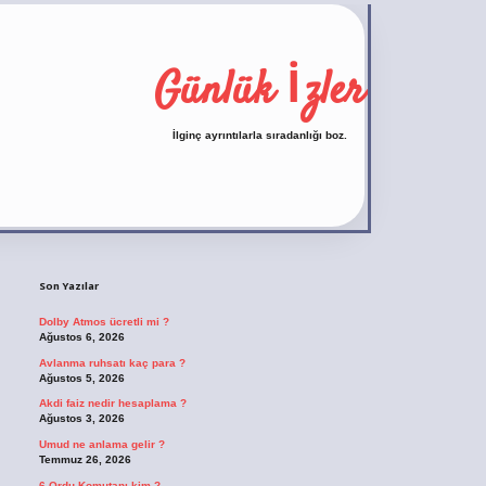
Günlük İzler
İlginç ayrıntılarla sıradanlığı boz.
Sidebar
https://ilbet.casino/
Son Yazılar
Dolby Atmos ücretli mi ?
Ağustos 6, 2026
Avlanma ruhsatı kaç para ?
Ağustos 5, 2026
Akdi faiz nedir hesaplama ?
Ağustos 3, 2026
Umud ne anlama gelir ?
Temmuz 26, 2026
6 Ordu Komutanı kim ?