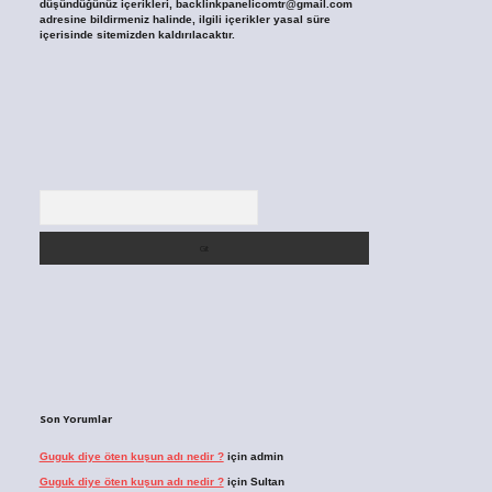
düşündüğünüz içerikleri,
backlinkpanelicomtr@gmail.com
adresine bildirmeniz halinde, ilgili içerikler yasal süre
içerisinde sitemizden kaldırılacaktır.
Arama
Son Yorumlar
Guguk diye öten kuşun adı nedir ?
için
admin
Guguk diye öten kuşun adı nedir ?
için
Sultan