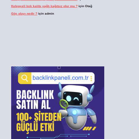
Kelepçeli kek kalıbı yağlı kağıtsız olur mu ?
için
Otağ
Göç olayı nedir ?
için
admin