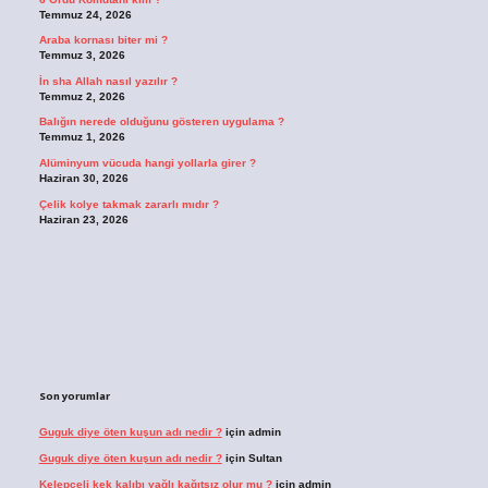
Temmuz 24, 2026
Araba kornası biter mi ?
Temmuz 3, 2026
İn sha Allah nasıl yazılır ?
Temmuz 2, 2026
Balığın nerede olduğunu gösteren uygulama ?
Temmuz 1, 2026
Alüminyum vücuda hangi yollarla girer ?
Haziran 30, 2026
Çelik kolye takmak zararlı mıdır ?
Haziran 23, 2026
Son yorumlar
Guguk diye öten kuşun adı nedir ?
için
admin
Guguk diye öten kuşun adı nedir ?
için
Sultan
Kelepçeli kek kalıbı yağlı kağıtsız olur mu ?
için
admin