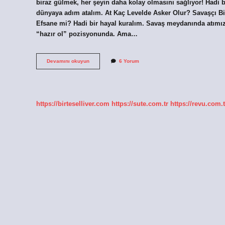
biraz gülmek, her şeyin daha kolay olmasını sağlıyor! Hadi 
dünyaya adım atalım. At Kaç Levelde Asker Olur? Savaşçı Bi
Efsane mi? Hadi bir hayal kuralım. Savaş meydanında atımız v
“hazır ol” pozisyonunda. Ama…
At
Devamını okuyun
6 Yorum
kaç
levelde
asker
olur
?
https://birteselliver.com
https://sute.com.tr
https://revu.com.t