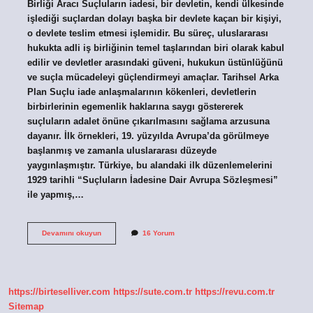
Birliği Aracı Suçluların iadesi, bir devletin, kendi ülkesinde
işlediği suçlardan dolayı başka bir devlete kaçan bir kişiyi,
o devlete teslim etmesi işlemidir. Bu süreç, uluslararası
hukukta adli iş birliğinin temel taşlarından biri olarak kabul
edilir ve devletler arasındaki güveni, hukukun üstünlüğünü
ve suçla mücadeleyi güçlendirmeyi amaçlar. Tarihsel Arka
Plan Suçlu iade anlaşmalarının kökenleri, devletlerin
birbirlerinin egemenlik haklarına saygı göstererek
suçluların adalet önüne çıkarılmasını sağlama arzusuna
dayanır. İlk örnekleri, 19. yüzyılda Avrupa’da görülmeye
başlanmış ve zamanla uluslararası düzeyde
yaygınlaşmıştır. Türkiye, bu alandaki ilk düzenlemelerini
1929 tarihli “Suçluların İadesine Dair Avrupa Sözleşmesi”
ile yapmış,…
Suçlu
Devamını okuyun
16 Yorum
iade
anlaşması
nedir
?
https://birteselliver.com
https://sute.com.tr
https://revu.com.tr
Sitemap