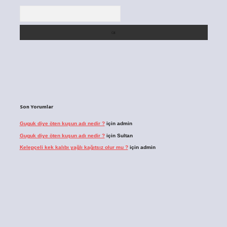
Arama
Son Yorumlar
Guguk diye öten kuşun adı nedir ?
için
admin
Guguk diye öten kuşun adı nedir ?
için
Sultan
Kelepçeli kek kalıbı yağlı kağıtsız olur mu ?
için
admin