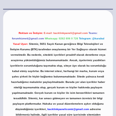
.casino/
Reklam ve İletişim:
E-mail:
backlinkpaneli@gmail.com
Teams:
forumhizmeti@gmail.com
Whatsapp: 0262 606 0 726
Telegram: @karabul
Yasal Uyarı:
Sitemiz, 5651 Sayılı Kanun gereğince Bilgi Teknolojileri ve
İletişim Kurumu (BTK) tarafından onaylanmış bir Yer Sağlayıcı olarak hizmet
vermektedir. Bu nedenle, sitedeki içerikleri proaktif olarak denetleme veya
araştırma yükümlülüğümüz bulunmamaktadır. Ancak, üyelerimiz yazdıkları
içeriklerin sorumluluğunu taşımakta olup, siteye üye olarak bu sorumluluğu
kabul etmiş sayılırlar. Bu internet sitesi, herhangi bir marka, kurum veya
şahıs şirketi ile hiçbir bağlantısı bulunmamaktadır. Sitede yalnızca kendi
hazırladığımız makaleler paylaşılmaktadır. Burada yer alan içerikler haber
niteliği taşımamakta olup, gerçek kurum ve kişiler hakkında paylaşım
yapılmamaktadır. Gerçek kurum ve kişiler ile isim benzerlikleri tamamen
tesadüfidir. Sitemiz, kar amacı gütmeyen ve tamamen ücretsiz bir bilgi
paylaşım platformudur. Hukuka ve yasal düzenlemelere aykırı olduğunu
düşündüğünüz içerikleri,
backlinkpanelicomtr@gmail.com
adresine
bildirmeniz halinde, ilgili içerikler yasal süre içerisinde sitemizden