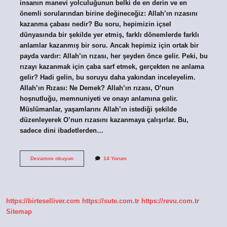
insanın manevi yolculuğunun belki de en derin ve en
önemli sorularından birine değineceğiz: Allah’ın rızasını
kazanma çabası nedir? Bu soru, hepimizin içsel
dünyasında bir şekilde yer etmiş, farklı dönemlerde farklı
anlamlar kazanmış bir soru. Ancak hepimiz için ortak bir
payda vardır: Allah’ın rızası, her şeyden önce gelir. Peki, bu
rızayı kazanmak için çaba sarf etmek, gerçekten ne anlama
gelir? Hadi gelin, bu soruyu daha yakından inceleyelim.
Allah’ın Rızası: Ne Demek? Allah’ın rızası, O’nun
hoşnutluğu, memnuniyeti ve onayı anlamına gelir.
Müslümanlar, yaşamlarını Allah’ın istediği şekilde
düzenleyerek O’nun rızasını kazanmaya çalışırlar. Bu,
sadece dini ibadetlerden…
Allah’ın
Devamını okuyun
14 Yorum
rızasını
kazanma
çabası
nedir
?
https://birteselliver.com
https://sute.com.tr
https://revu.com.tr
Sitemap