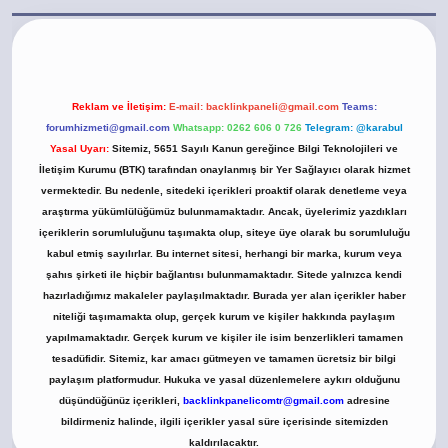
t.casino/
Reklam ve İletişim:
E-mail:
backlinkpaneli@gmail.com
Teams:
forumhizmeti@gmail.com
Whatsapp: 0262 606 0 726
Telegram: @karabul
Yasal Uyarı:
Sitemiz, 5651 Sayılı Kanun gereğince Bilgi Teknolojileri ve
İletişim Kurumu (BTK) tarafından onaylanmış bir Yer Sağlayıcı olarak hizmet
vermektedir. Bu nedenle, sitedeki içerikleri proaktif olarak denetleme veya
araştırma yükümlülüğümüz bulunmamaktadır. Ancak, üyelerimiz yazdıkları
içeriklerin sorumluluğunu taşımakta olup, siteye üye olarak bu sorumluluğu
kabul etmiş sayılırlar. Bu internet sitesi, herhangi bir marka, kurum veya
şahıs şirketi ile hiçbir bağlantısı bulunmamaktadır. Sitede yalnızca kendi
hazırladığımız makaleler paylaşılmaktadır. Burada yer alan içerikler haber
niteliği taşımamakta olup, gerçek kurum ve kişiler hakkında paylaşım
yapılmamaktadır. Gerçek kurum ve kişiler ile isim benzerlikleri tamamen
tesadüfidir. Sitemiz, kar amacı gütmeyen ve tamamen ücretsiz bir bilgi
paylaşım platformudur. Hukuka ve yasal düzenlemelere aykırı olduğunu
düşündüğünüz içerikleri,
backlinkpanelicomtr@gmail.com
adresine
bildirmeniz halinde, ilgili içerikler yasal süre içerisinde sitemizden
kaldırılacaktır.