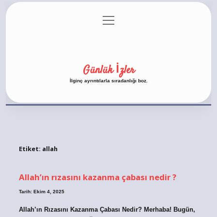
menüyü
Anasayfa
Gizlilik Politikası
Yasal Uyarı
aç
Hakkımızda
Günlük İzler
İlginç ayrıntılarla sıradanlığı boz.
Etiket:
allah
Allah’ın rızasını kazanma çabası nedir ?
Tarih: Ekim 4, 2025
Allah’ın Rızasını Kazanma Çabası Nedir? Merhaba! Bugün,